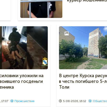
курьер мошеннико
силовики уложили на
В центре Курска рису
своившего госденьги
в честь погибшего 5-
енника
Толи
 17:07
Происшествия
5-08-2026, 16:12
Общество