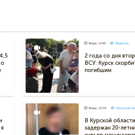
Вчера, 14:59
Общество
4,5
2 года со дня вто
 о
ВСУ: Курск скорби
е
погибшим
Вчера, 10:44
Происшеств
и
В Курской област
 я
задержан 20-летн