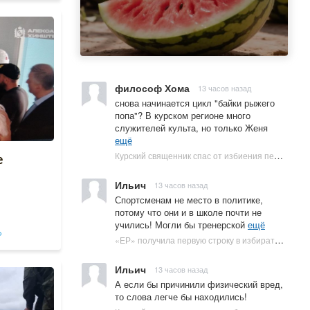
философ Хома
13 часов назад
снова начинается цикл "байки рыжего
попа"? В курском регионе много
служителей культа, но только Женя
ещё
Курский священник спас от избиения переодетого бабушкой ВСУшника » 46ТВ Курское Интернет Телевидение
е
Ильич
13 часов назад
Спортсменам не место в политике,
потому что они и в школе почти не
учились! Могли бы тренерской
ещё
о
«ЕР» получила первую строку в избирательном бюллетене на выборах в Госдуму » 46ТВ Курское Интернет Телевидение
Ильич
13 часов назад
А если бы причинили физический вред,
то слова легче бы находились!