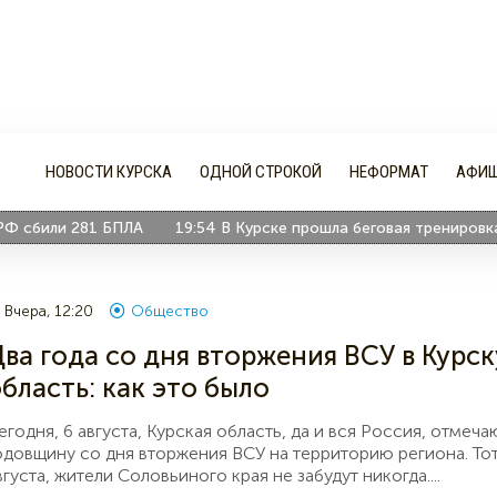
НОВОСТИ КУРСКА
ОДНОЙ СТРОКОЙ
НЕФОРМАТ
АФИ
281 БПЛА
19:54
В Курске прошла беговая тренировка-вечерин
Вчера, 12:20
Общество
ва года со дня вторжения ВСУ в Курс
бласть: как это было
егодня, 6 августа, Курская область, да и вся Россия, отмеч
одовщину со дня вторжения ВСУ на территорию региона. Тот
вгуста, жители Соловьиного края не забудут никогда....