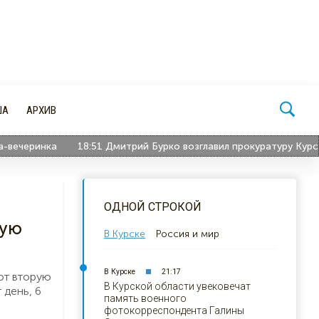
ША
АРХИВ
ка
18:51
Дмитрий Бурко возглавил прокуратуру Курской облас
ОДНОЙ СТРОКОЙ
кую
В Курске
Россия и мир
В Курске
21:17
ают вторую
В Курской области увековечат
 день, 6
память военного
фотокорреспондента Галины