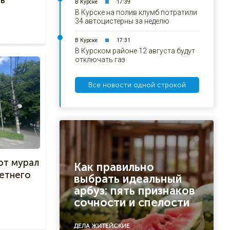
в
В Курске
17:39
В Курске на полив клумб потратили
34 автоцистерны за неделю
В Курске
17:31
В Курском районе 12 августа будут
отключать газ
Все новости одной строкой
ют мурал
Как правильно
летнего
выбрать идеальный
арбуз: пять признаков
сочности и спелости
ДЕЛА ЖИТЕЙСКИЕ