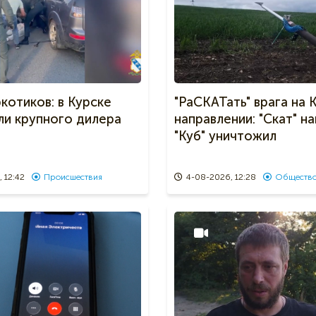
ркотиков: в Курске
"РаСКАТать" врага на 
ли крупного дилера
направлении: "Скат" н
"Куб" уничтожил
 12:42
Происшествия
4-08-2026, 12:28
Обществ