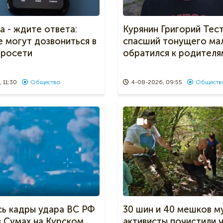
а - ждите ответа:
Курянин Григорий Тест
е могут дозвониться в
спасший тонущего мал
тросети
обратился к родителя
 11:30
Общество
4-08-2026, 09:55
Обществ
сь кадры удара ВС РФ
30 шин и 40 мешков м
в Сумах на Курском
активисты почистили 