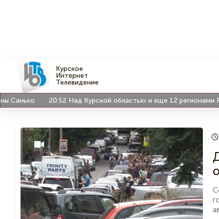
Курское
Интернет
Телевидение
о
20:52
Над Курской областью и еще 12 регионами РФ сбили 
Д
о
С
г
а