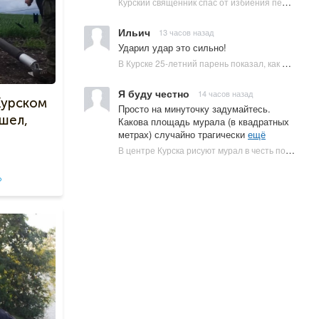
Курский священник спас от избиения переодетого бабушкой ВСУшника » 46ТВ Курское Интернет Телевидение
Ильич
13 часов назад
Ударил удар это сильно!
В Курске 25-летний парень показал, как нанес смертельный удар юноше » 46ТВ Курское Интернет Телевидение
Я буду честно
14 часов назад
Курском
Просто на минуточку задумайтесь.
ашел,
Какова площадь мурала (в квадратных
метрах) случайно трагически
ещё
В центре Курска рисуют мурал в честь погибшего 5-летнего Толи » 46ТВ Курское Интернет Телевидение
о