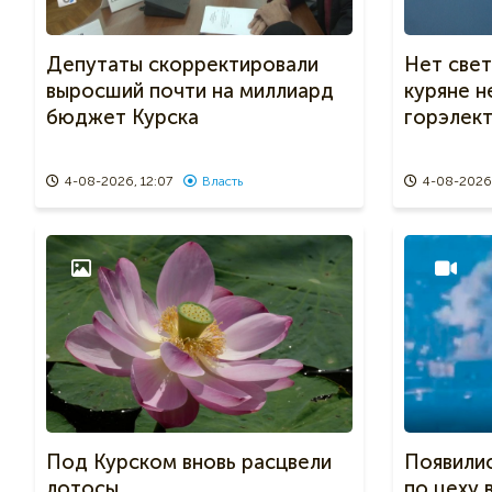
Депутаты скорректировали
Нет свет
выросший почти на миллиард
куряне н
бюджет Курска
горэлек
4-08-2026, 12:07
Власть
4-08-2026,
Под Курском вновь расцвели
Появили
лотосы
по цеху 