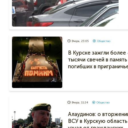
Вчера, 23:05
Общество
В Курске зажгли более 
тысячи свечей в память
погибших в приграничь
Вчера, 11:24
Общество
Алаудинов: о вторжени
ВСУ в Курскую область