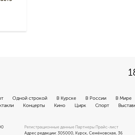
1
рт
Одной строкой
В Курске
В России
В Мире
ктакли
Концерты
Кино
Цирк
Спорт
Выстав
90
Регистрационные данные
Партнеры
Прайс-лист
Адрес редакции: 305000, Курск, Семёновская, 36