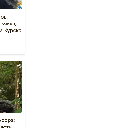
ов,
ьчика,
м Курска
о
усора:
часть