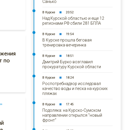
Санько
В Курске
20:52
Над Курской областью и еще 12
регионами РФ сбили 281 БПЛА
В Курске
19:54
В Курске прошла беговая
тренировка-вечеринка
ржения
В Курске
18:51
т по
Дмитрий Бурко возглавил
прокуратуру Курской области
В Курске
18:24
Роспотребнадзор исследовал
качество воды и песка на курских
пляжах
ия
В Курске
17:45
Подоляка: на Курско-Сумском
и
направлении открылся "новый
фронт"
ий