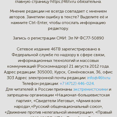
главную страницу
https://46tv.ru обязательна.
Мнение редакции не всегда
совпадает с мнением
авторов.
Заметили ошибку в тексте?
Выделите её и
нажмите Ctrl-Enter,
чтобы отослать информацию
редактору.
Запись о регистрации СМИ:
Эл № ФС77-50890
Сетевое издание 46ТВ зарегистрировано в
Федеральной службе по надзору в сфере связи,
информационных технологий и массовых
коммуникаций (Роскомнадзор) 21 августа 2012 года.
Адрес редакции:
305000, Курск, Семёновская, 36, офис
303
Адрес электронной почты редакции:
info@46tv.ru
Телефон редакции:
+7 (4712) 446-024
.
Для читателей: в России признаны
экстремистскими
и
запрещены организации «Национал-большевистская
партия», «Свидетели Иеговы», «Армия воли
народа»,«Русский общенациональный союз»,
«Движение против нелегальной иммиграции», «Правый