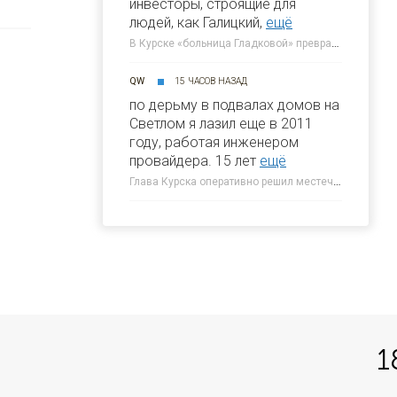
инвесторы, строящие для
людей, как Галицкий,
ещё
В Курске «больница Гладковой» превратится в отель 4* к 2030 году » 46ТВ Курское Интернет Телевидение
QW
15 ЧАСОВ НАЗАД
по дерьму в подвалах домов на
Светлом я лазил еще в 2011
году, работая инженером
провайдера. 15 лет
ещё
Глава Курска оперативно решил местечковую проблему » 46ТВ Курское Интернет Телевидение
1