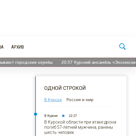
ША
АРХИВ
ют городские клумбы
20:37
Курский ансамбль «Эксклюзив» ст
ОДНОЙ СТРОКОЙ
В Курске
Россия и мир
В Курске
22:27
В Курской области при атаке дрона
погиб 57-летний мужчина, ранены
шесть человек