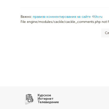
Важно:
правила комментирования на сайте 46tv.ru
File engine/modules/cackle/cackle_comments.php not 
Сл
Курское
Интернет
Телевидение