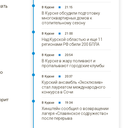
лать
В Курске
21:15
В Курске обсудили подготовку
многоквартирных домов к
отопительному сезону
В Курске
21:00
Над Курской областью и еще 11
регионами РФ сбили 200 БПЛА
В Курске
20:54
В Курске в жару поливают и
пропалывают городские клумбы
то
В Курске
20:37
Курский ансамбль «Эксклюзив»
стал лауреатом международного
конкурса в Сочи
орит
В Курске
19:34
Хинштейн сообщил о возвращении
лагеря «Славянское содружество»
после перерыва