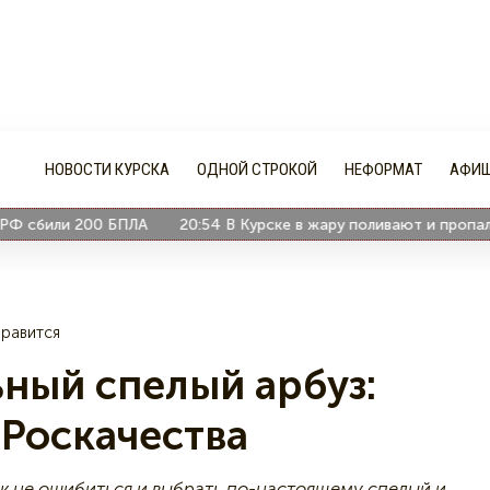
НОВОСТИ КУРСКА
ОДНОЙ СТРОКОЙ
НЕФОРМАТ
АФИ
сбили 200 БПЛА
20:54
В Курске в жару поливают и пропалыва
равится
ьный спелый арбуз:
 Роскачества
как не ошибиться и выбрать по-настоящему спелый и