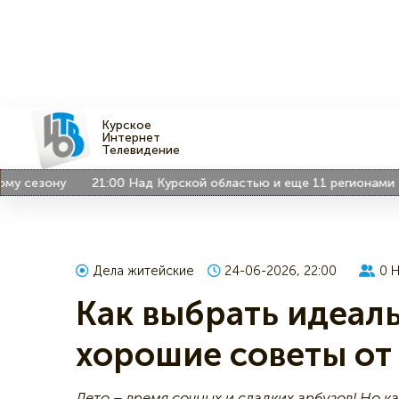
Курское
Интернет
Телевидение
сезону
21:00
Над Курской областью и еще 11 регионами РФ 
Дела житейские
24-06-2026, 22:00
0
Н
Как выбрать идеал
хорошие советы от
Лето – время сочных и сладких арбузов! Но 