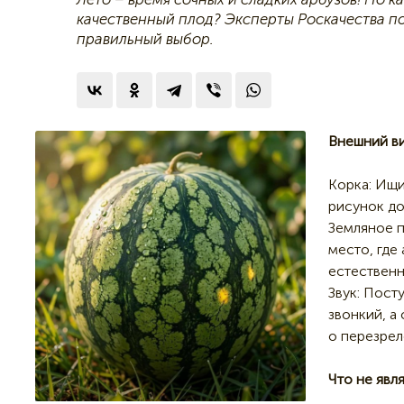
качественный плод? Эксперты Роскачества п
правильный выбор.
Внешний ви
Корка: Ищи
рисунок до
Земляное п
место, где
естественн
Звук: Пост
звонкий, а
о перезрел
Что не явл