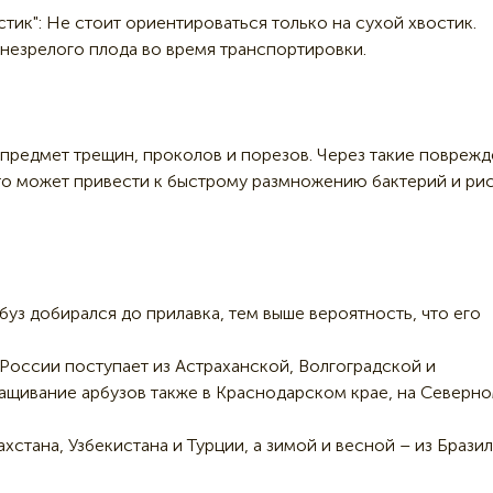
стик": Не стоит ориентироваться только на сухой хвостик.
 незрелого плода во время транспортировки.
предмет трещин, проколов и порезов. Через такие повреж
то может привести к быстрому размножению бактерий и ри
уз добирался до прилавка, тем выше вероятность, что его
России поступает из Астраханской, Волгоградской и
ащивание арбузов также в Краснодарском крае, на Северн
хстана, Узбекистана и Турции, а зимой и весной – из Бразил