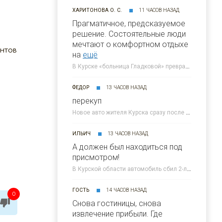
ХАРИТОНОВА О. С.
11 ЧАСОВ НАЗАД
Прагматичное, предсказуемое
решение. Состоятельные люди
мечтают о комфортном отдыхе
ентов
на
ещё
В Курске «больница Гладковой» превратится в отель 4* к 2030 году » 46ТВ Курское Интернет Телевидение
ФЕДОР
13 ЧАСОВ НАЗАД
перекуп
Новое авто жителя Курска сразу после покупки попало под атаку ВСУ » 46ТВ Курское Интернет Телевидение
ИЛЬИЧ
13 ЧАСОВ НАЗАД
А должен был находиться под
присмотром!
В Курской области автомобиль сбил 2-летнего малыша » 46ТВ Курское Интернет Телевидение
ГОСТЬ
14 ЧАСОВ НАЗАД
0
Снова гостиницы, снова
извлечение прибыли. Где