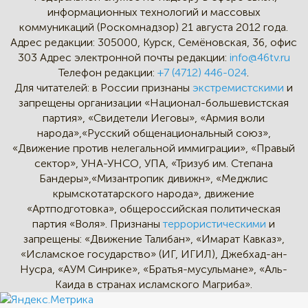
информационных технологий и массовых
коммуникаций (Роскомнадзор) 21 августа 2012 года.
Адрес редакции:
305000, Курск, Семёновская, 36, офис
303
Адрес электронной почты редакции:
info@46tv.ru
Телефон редакции:
+7 (4712) 446-024
.
Для читателей: в России признаны
экстремистскими
и
запрещены организации «Национал-большевистская
партия», «Свидетели Иеговы», «Армия воли
народа»,«Русский общенациональный союз»,
«Движение против нелегальной иммиграции», «Правый
сектор», УНА-УНСО, УПА, «Тризуб им. Степана
Бандеры»,«Мизантропик дивижн», «Меджлис
крымскотатарского народа», движение
«Артподготовка», общероссийская политическая
партия «Воля». Признаны
террористическими
и
запрещены: «Движение Талибан», «Имарат Кавказ»,
«Исламское государство» (ИГ, ИГИЛ), Джебхад-ан-
Нусра, «АУМ Синрике», «Братья-мусульмане», «Аль-
Каида в странах исламского Магриба».