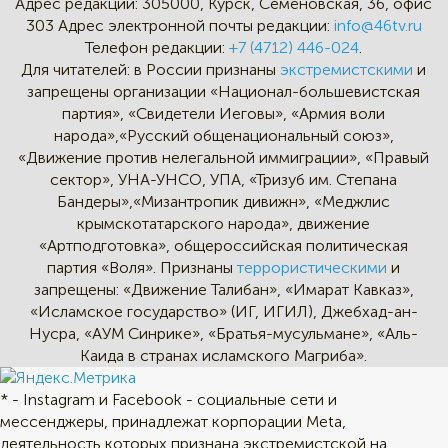
Адрес редакции:
305000, Курск, Семёновская, 36, офис
303
Адрес электронной почты редакции:
info@46tv.ru
Телефон редакции:
+7 (4712) 446-024
.
Для читателей: в России признаны
экстремистскими
и
запрещены организации «Национал-большевистская
партия», «Свидетели Иеговы», «Армия воли
народа»,«Русский общенациональный союз»,
«Движение против нелегальной иммиграции», «Правый
сектор», УНА-УНСО, УПА, «Тризуб им. Степана
Бандеры»,«Мизантропик дивижн», «Меджлис
крымскотатарского народа», движение
«Артподготовка», общероссийская политическая
партия «Воля». Признаны
террористическими
и
запрещены: «Движение Талибан», «Имарат Кавказ»,
«Исламское государство» (ИГ, ИГИЛ), Джебхад-ан-
Нусра, «АУМ Синрике», «Братья-мусульмане», «Аль-
Каида в странах исламского Магриба».
* - Instagram и Facebook - социальные сети и
мессенджеры, принадлежат корпорации Meta,
деятельность которых признана экстремистской на