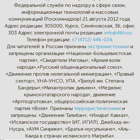
Федеральной службе по надзору в сфере связи,
информационных технологий и массовых
коммуникаций (Роскомнадзор) 21 августа 2012 года.
Адрес редакции:
305000, Курск, Семёновская, 36, офис
303
Адрес электронной почты редакции:
info@46tv.ru
Телефон редакции:
+7 (4712) 446-024
.
Для читателей: в России признаны
экстремистскими
и
запрещены организации «Национал-большевистская
партия», «Свидетели Иеговы», «Армия воли
народа»,«Русский общенациональный союз»,
«Движение против нелегальной иммиграции», «Правый
сектор», УНА-УНСО, УПА, «Тризуб им. Степана
Бандеры»,«Мизантропик дивижн», «Меджлис
крымскотатарского народа», движение
«Артподготовка», общероссийская политическая
партия «Воля». Признаны
террористическими
и
запрещены: «Движение Талибан», «Имарат Кавказ»,
«Исламское государство» (ИГ, ИГИЛ), Джебхад-ан-
Нусра, «АУМ Синрике», «Братья-мусульмане», «Аль-
Каида в странах исламского Магриба».