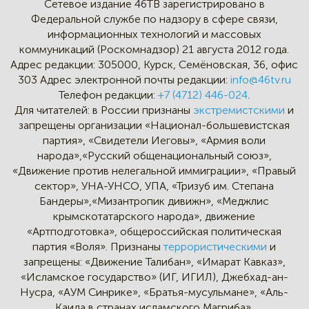
Сетевое издание 46ТВ зарегистрировано в
Федеральной службе по надзору в сфере связи,
информационных технологий и массовых
коммуникаций (Роскомнадзор) 21 августа 2012 года.
Адрес редакции:
305000, Курск, Семёновская, 36, офис
303
Адрес электронной почты редакции:
info@46tv.ru
Телефон редакции:
+7 (4712) 446-024
.
Для читателей: в России признаны
экстремистскими
и
запрещены организации «Национал-большевистская
партия», «Свидетели Иеговы», «Армия воли
народа»,«Русский общенациональный союз»,
«Движение против нелегальной иммиграции», «Правый
сектор», УНА-УНСО, УПА, «Тризуб им. Степана
Бандеры»,«Мизантропик дивижн», «Меджлис
крымскотатарского народа», движение
«Артподготовка», общероссийская политическая
партия «Воля». Признаны
террористическими
и
запрещены: «Движение Талибан», «Имарат Кавказ»,
«Исламское государство» (ИГ, ИГИЛ), Джебхад-ан-
Нусра, «АУМ Синрике», «Братья-мусульмане», «Аль-
Каида в странах исламского Магриба».