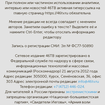
При полном или частичном
использовании аналитики,
интервью
или новостей 46TB активная
гиперссылка на
главную страницу
https://46tv.ru обязательна.
Мнение редакции не всегда
совпадает с мнением
авторов.
Заметили ошибку в тексте?
Выделите её и
нажмите Ctrl-Enter,
чтобы отослать информацию
редактору.
Запись о регистрации СМИ:
Эл № ФС77-50890
Сетевое издание 46ТВ зарегистрировано в
Федеральной службе по надзору в сфере связи,
информационных технологий и массовых
коммуникаций (Роскомнадзор) 21 августа 2012 года.
Адрес редакции:
305000, Курск, Семёновская, 36, офис
303
Адрес электронной почты редакции:
info@46tv.ru
Телефон редакции:
+7 (4712) 446-024
.
Для читателей: в России признаны
экстремистскими
и
запрещены организации «Национал-большевистская
партия», «Свидетели Иеговы», «Армия воли