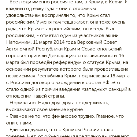
- Все люди именно россияне там, в Крыму, в Керчи. Я
каждый год езжу туда - они с огромным
удовольствием восприняли то, что Крым стал
российским. У меня там теща живет, она тоже очень
рада, что Крым стал российским, он всегда был
российским, - отметил один из участников акции.
Напомним, 11 марта 2014 года Верховный Совет
Автономной Республики Крым и Севастопольский
горсовет приняли Декларацию о независимости. 16
марта был проведён референдум о статусе Крыма, на
основании результатов которого была провозглашена
независимая Республика Крым, подписавшая 18 марта
с Россией договор о вхождении в состав РФ. Это
стало одной из причин введения «западных» санкций в
отношении нашей страны.
- Нормально. Надо друг друга поддерживать, -
высказывают свое мнение куряне.
- Главное не то, что финансово трудно. Главное, что
они с нами.
- Единицы думают, что с Крымом России стало
тяжелее. Нет, от объединения все только выигрывают.