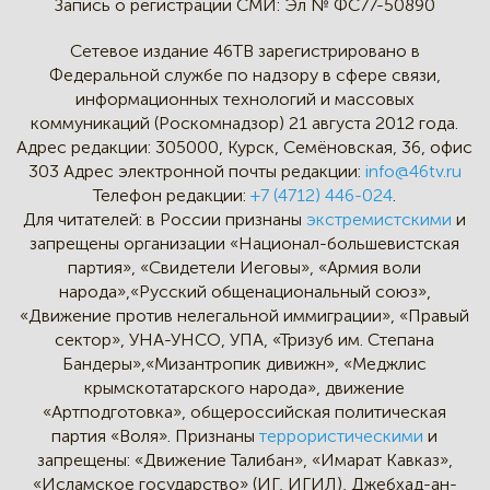
Запись о регистрации СМИ:
Эл № ФС77-50890
Сетевое издание 46ТВ зарегистрировано в
Федеральной службе по надзору в сфере связи,
информационных технологий и массовых
коммуникаций (Роскомнадзор) 21 августа 2012 года.
Адрес редакции:
305000, Курск, Семёновская, 36, офис
303
Адрес электронной почты редакции:
info@46tv.ru
Телефон редакции:
+7 (4712) 446-024
.
Для читателей: в России признаны
экстремистскими
и
запрещены организации «Национал-большевистская
партия», «Свидетели Иеговы», «Армия воли
народа»,«Русский общенациональный союз»,
«Движение против нелегальной иммиграции», «Правый
сектор», УНА-УНСО, УПА, «Тризуб им. Степана
Бандеры»,«Мизантропик дивижн», «Меджлис
крымскотатарского народа», движение
«Артподготовка», общероссийская политическая
партия «Воля». Признаны
террористическими
и
запрещены: «Движение Талибан», «Имарат Кавказ»,
«Исламское государство» (ИГ, ИГИЛ), Джебхад-ан-