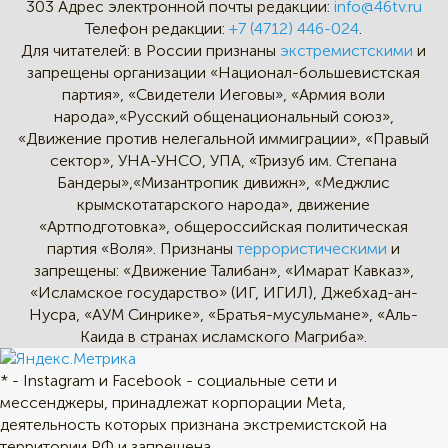
303
Адрес электронной почты редакции:
info@46tv.ru
Телефон редакции:
+7 (4712) 446-024
.
Для читателей: в России признаны
экстремистскими
и
запрещены организации «Национал-большевистская
партия», «Свидетели Иеговы», «Армия воли
народа»,«Русский общенациональный союз»,
«Движение против нелегальной иммиграции», «Правый
сектор», УНА-УНСО, УПА, «Тризуб им. Степана
Бандеры»,«Мизантропик дивижн», «Меджлис
крымскотатарского народа», движение
«Артподготовка», общероссийская политическая
партия «Воля». Признаны
террористическими
и
запрещены: «Движение Талибан», «Имарат Кавказ»,
«Исламское государство» (ИГ, ИГИЛ), Джебхад-ан-
Нусра, «АУМ Синрике», «Братья-мусульмане», «Аль-
Каида в странах исламского Магриба».
* - Instagram и Facebook - социальные сети и
мессенджеры, принадлежат корпорации Meta,
деятельность которых признана экстремистской на
территории РФ и запрещена