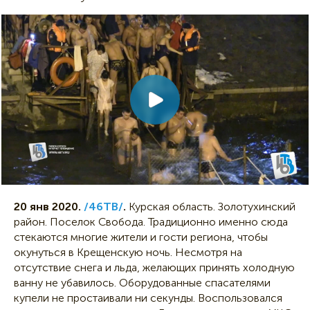
20 янв 2020.
/46ТВ/
.
Курская область. Золотухинский
район. Поселок Свобода. Традиционно именно сюда
стекаются многие жители и гости региона, чтобы
окунуться в Крещенскую ночь. Несмотря на
отсутствие снега и льда, желающих принять холодную
ванну не убавилось. Оборудованные спасателями
купели не простаивали ни секунды. Воспользовался