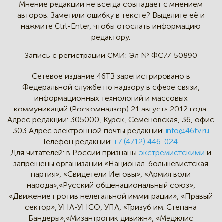
Мнение редакции не всегда
совпадает с мнением
авторов.
Заметили ошибку в тексте?
Выделите её и
нажмите Ctrl-Enter,
чтобы отослать информацию
редактору.
Запись о регистрации СМИ:
Эл № ФС77-50890
Сетевое издание 46ТВ зарегистрировано в
Федеральной службе по надзору в сфере связи,
информационных технологий и массовых
коммуникаций (Роскомнадзор) 21 августа 2012 года.
Адрес редакции:
305000, Курск, Семёновская, 36, офис
303
Адрес электронной почты редакции:
info@46tv.ru
Телефон редакции:
+7 (4712) 446-024
.
Для читателей: в России признаны
экстремистскими
и
запрещены организации «Национал-большевистская
партия», «Свидетели Иеговы», «Армия воли
народа»,«Русский общенациональный союз»,
«Движение против нелегальной иммиграции», «Правый
сектор», УНА-УНСО, УПА, «Тризуб им. Степана
Бандеры»,«Мизантропик дивижн», «Меджлис