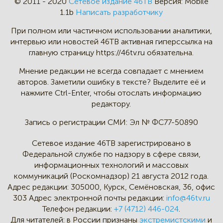
© 2011 - 2020
Сетевое издание 46ТВ
Версия:
Mobile
1.1b
Написать разработчику
При полном или частичном
использовании аналитики,
интервью
или новостей 46TB активная
гиперссылка на
главную страницу
https://46tv.ru обязательна.
Мнение редакции не всегда
совпадает с мнением
авторов.
Заметили ошибку в тексте?
Выделите её и
нажмите Ctrl-Enter,
чтобы отослать информацию
редактору.
Запись о регистрации СМИ:
Эл № ФС77-50890
Сетевое издание 46ТВ зарегистрировано в
Федеральной службе по надзору в сфере связи,
информационных технологий и массовых
коммуникаций (Роскомнадзор) 21 августа 2012 года.
Адрес редакции:
305000, Курск, Семёновская, 36, офис
303
Адрес электронной почты редакции:
info@46tv.ru
Телефон редакции:
+7 (4712) 446-024
.
Для читателей: в России признаны
экстремистскими
и