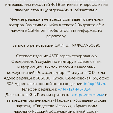
интервью
или новостей 46TB активная
гиперссылка на
главную страницу
https://46tv.ru обязательна.
Мнение редакции не всегда
совпадает с мнением
авторов.
Заметили ошибку в тексте?
Выделите её и
нажмите Ctrl-Enter,
чтобы отослать информацию
редактору.
Запись о регистрации СМИ:
Эл № ФС77-50890
Сетевое издание 46ТВ зарегистрировано в
Федеральной службе по надзору в сфере связи,
информационных технологий и массовых
коммуникаций (Роскомнадзор) 21 августа 2012 года.
Адрес редакции:
305000, Курск, Семёновская, 36, офис
303
Адрес электронной почты редакции:
info@46tv.ru
Телефон редакции:
+7 (4712) 446-024
.
Для читателей: в России признаны
экстремистскими
и
запрещены организации «Национал-большевистская
партия», «Свидетели Иеговы», «Армия воли
народа»,«Русский общенациональный союз»,