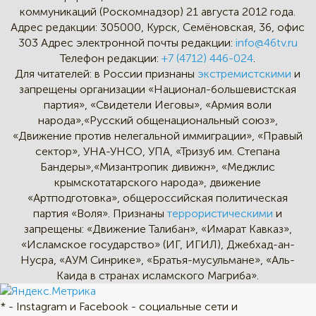
коммуникаций (Роскомнадзор) 21 августа 2012 года.
Адрес редакции:
305000, Курск, Семёновская, 36, офис
303
Адрес электронной почты редакции:
info@46tv.ru
Телефон редакции:
+7 (4712) 446-024
.
Для читателей: в России признаны
экстремистскими
и
запрещены организации «Национал-большевистская
партия», «Свидетели Иеговы», «Армия воли
народа»,«Русский общенациональный союз»,
«Движение против нелегальной иммиграции», «Правый
сектор», УНА-УНСО, УПА, «Тризуб им. Степана
Бандеры»,«Мизантропик дивижн», «Меджлис
крымскотатарского народа», движение
«Артподготовка», общероссийская политическая
партия «Воля». Признаны
террористическими
и
запрещены: «Движение Талибан», «Имарат Кавказ»,
«Исламское государство» (ИГ, ИГИЛ), Джебхад-ан-
Нусра, «АУМ Синрике», «Братья-мусульмане», «Аль-
Каида в странах исламского Магриба».
* - Instagram и Facebook - социальные сети и