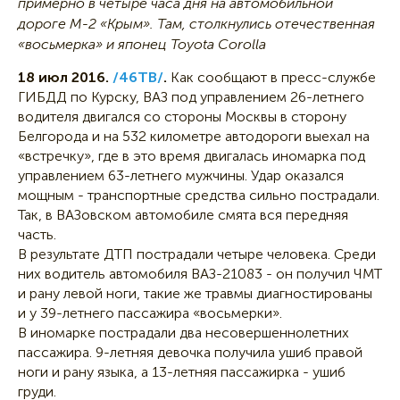
примерно в четыре часа дня на автомобильной
дороге М-2 «Крым». Там, столкнулись отечественная
«восьмерка» и японец Toyota Corolla
18 июл 2016.
/46ТВ/
.
Как сообщают в пресс-службе
ГИБДД по Курску, ВАЗ под управлением 26-летнего
водителя двигался со стороны Москвы в сторону
Белгорода и на 532 километре автодороги выехал на
«встречку», где в это время двигалась иномарка под
управлением 63-летнего мужчины. Удар оказался
мощным - транспортные средства сильно пострадали.
Так, в ВАЗовском автомобиле смята вся передняя
часть.
В результате ДТП пострадали четыре человека. Среди
них водитель автомобиля ВАЗ-21083 - он получил ЧМТ
и рану левой ноги, такие же травмы диагностированы
и у 39-летнего пассажира «восьмерки».
В иномарке пострадали два несовершеннолетних
пассажира. 9-летняя девочка получила ушиб правой
ноги и рану языка, а 13-летняя пассажирка - ушиб
груди.