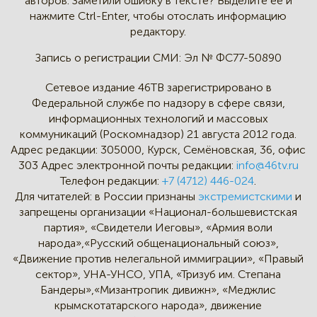
авторов.
Заметили ошибку в тексте?
Выделите её и
нажмите Ctrl-Enter,
чтобы отослать информацию
редактору.
Запись о регистрации СМИ:
Эл № ФС77-50890
Сетевое издание 46ТВ зарегистрировано в
Федеральной службе по надзору в сфере связи,
информационных технологий и массовых
коммуникаций (Роскомнадзор) 21 августа 2012 года.
Адрес редакции:
305000, Курск, Семёновская, 36, офис
303
Адрес электронной почты редакции:
info@46tv.ru
Телефон редакции:
+7 (4712) 446-024
.
Для читателей: в России признаны
экстремистскими
и
запрещены организации «Национал-большевистская
партия», «Свидетели Иеговы», «Армия воли
народа»,«Русский общенациональный союз»,
«Движение против нелегальной иммиграции», «Правый
сектор», УНА-УНСО, УПА, «Тризуб им. Степана
Бандеры»,«Мизантропик дивижн», «Меджлис
крымскотатарского народа», движение