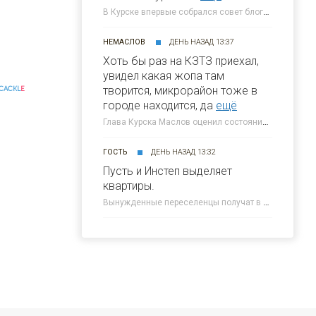
В Курске впервые собрался совет блогеров при главе города » 46ТВ Курское Интернет Телевидение
НЕМАСЛОВ
ДЕНЬ НАЗАД 13:37
Хоть бы раз на КЗТЗ приехал,
увидел какая жопа там
творится, микрорайон тоже в
CACKL
E
городе находится, да
ещё
Глава Курска Маслов оценил состояние требующих благоустройства локаций » 46ТВ Курское Интернет Телевидение
ГОСТЬ
ДЕНЬ НАЗАД 13:32
Пусть и Инстеп выделяет
квартиры.
Вынужденные переселенцы получат в Курске около 300 квартир от КПД » 46ТВ Курское Интернет Телевидение