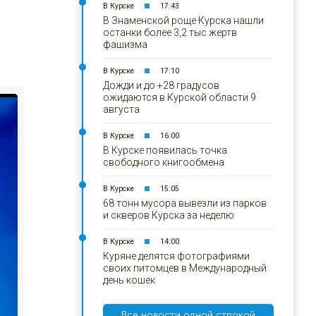
В Курске
17:43
В Знаменской роще Курска нашли
останки более 3,2 тыс жертв
фашизма
В Курске
17:10
Дожди и до +28 градусов
ожидаются в Курской области 9
августа
В Курске
16:00
В Курске появилась точка
свободного книгообмена
В Курске
15:05
68 тонн мусора вывезли из парков
и скверов Курска за неделю
В Курске
14:00
Куряне делятся фотографиями
своих питомцев в Международный
день кошек
Все новости одной строкой