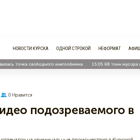
НОВОСТИ КУРСКА
ОДНОЙ СТРОКОЙ
НЕФОРМАТ
АФИ
ь точка свободного книгообмена
15:05
68 тонн мусора вывезл
0
Нравится
видео подозреваемого в
отпечаток на криминальные происшествия в Курской