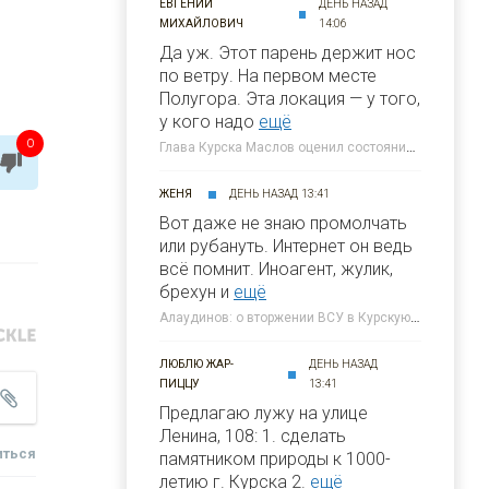
ЕВГЕНИЙ
ДЕНЬ НАЗАД
МИХАЙЛОВИЧ
14:06
Да уж. Этот парень держит нос
по ветру. На первом месте
Полугора. Этa локация — у того,
у кого надо
ещё
0
Глава Курска Маслов оценил состояние требующих благоустройства локаций » 46ТВ Курское Интернет Телевидение
ЖЕНЯ
ДЕНЬ НАЗАД 13:41
Вот даже не знаю промолчать
или рубануть. Интернет он ведь
всё помнит. Иноагент, жулик,
брехун и
ещё
Алаудинов: о вторжении ВСУ в Курскую область я узнал от гражданских людей » 46ТВ Курское Интернет Телевидение
ЛЮБЛЮ ЖАР-
ДЕНЬ НАЗАД
ПИЦЦУ
13:41
Предлагаю лужу на улице
Ленина, 108: 1. сделать
иться
памятником природы к 1000-
летию г. Курска 2.
ещё