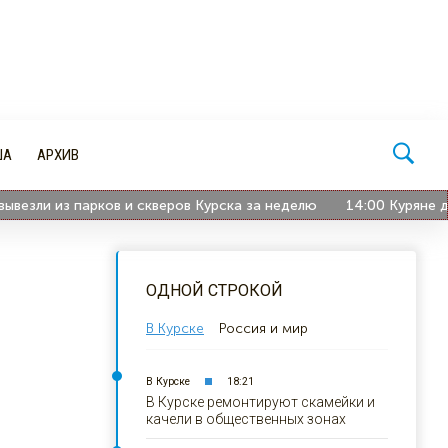
ША
АРХИВ
и из парков и скверов Курска за неделю
14:00
Куряне делят
ОДНОЙ СТРОКОЙ
В Курске
Россия и мир
В Курске
18:21
В Курске ремонтируют скамейки и
качели в общественных зонах