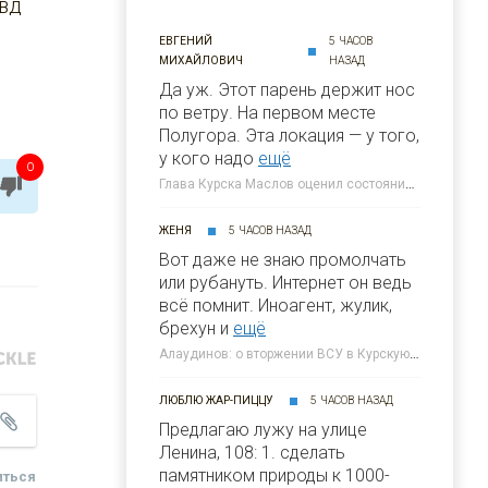
МВД
ЕВГЕНИЙ
5 ЧАСОВ
МИХАЙЛОВИЧ
НАЗАД
Да уж. Этот парень держит нос
по ветру. На первом месте
Полугора. Этa локация — у того,
у кого надо
ещё
0
Глава Курска Маслов оценил состояние требующих благоустройства локаций » 46ТВ Курское Интернет Телевидение
ЖЕНЯ
5 ЧАСОВ НАЗАД
Вот даже не знаю промолчать
или рубануть. Интернет он ведь
всё помнит. Иноагент, жулик,
брехун и
ещё
Алаудинов: о вторжении ВСУ в Курскую область я узнал от гражданских людей » 46ТВ Курское Интернет Телевидение
ЛЮБЛЮ ЖАР-ПИЦЦУ
5 ЧАСОВ НАЗАД
Предлагаю лужу на улице
Ленина, 108: 1. сделать
памятником природы к 1000-
иться