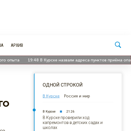
ША
АРХИВ
пыта
19:48
В Курске назвали адреса пунктов приёма опасных
ОДНОЙ СТРОКОЙ
В Курске
Россия и мир
го
В Курске
21:26
В Курске проверили ход
капремонтов в детских садах и
школах
го