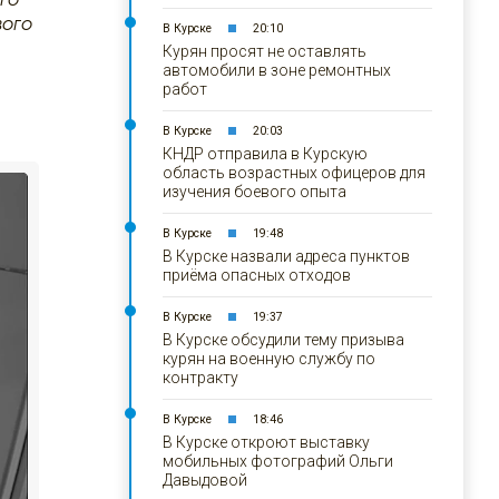
вого
В Курске
20:10
Курян просят не оставлять
автомобили в зоне ремонтных
работ
В Курске
20:03
КНДР отправила в Курскую
область возрастных офицеров для
изучения боевого опыта
В Курске
19:48
В Курске назвали адреса пунктов
приёма опасных отходов
В Курске
19:37
В Курске обсудили тему призыва
курян на военную службу по
контракту
В Курске
18:46
В Курске откроют выставку
мобильных фотографий Ольги
Давыдовой