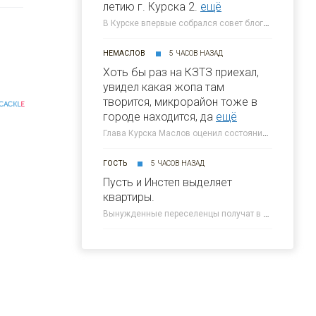
летию г. Курска 2.
ещё
В Курске впервые собрался совет блогеров при главе города » 46ТВ Курское Интернет Телевидение
НЕМАСЛОВ
5 ЧАСОВ НАЗАД
Хоть бы раз на КЗТЗ приехал,
увидел какая жопа там
творится, микрорайон тоже в
CACKL
E
городе находится, да
ещё
Глава Курска Маслов оценил состояние требующих благоустройства локаций » 46ТВ Курское Интернет Телевидение
ГОСТЬ
5 ЧАСОВ НАЗАД
Пусть и Инстеп выделяет
квартиры.
Вынужденные переселенцы получат в Курске около 300 квартир от КПД » 46ТВ Курское Интернет Телевидение