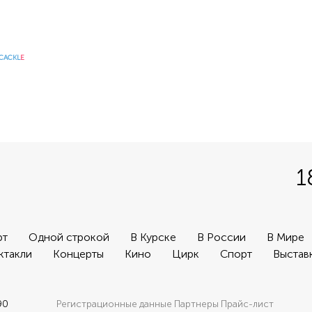
CACKL
E
1
рт
Одной строкой
В Курске
В России
В Мире
ктакли
Концерты
Кино
Цирк
Спорт
Выстав
90
Регистрационные данные
Партнеры
Прайс-лист