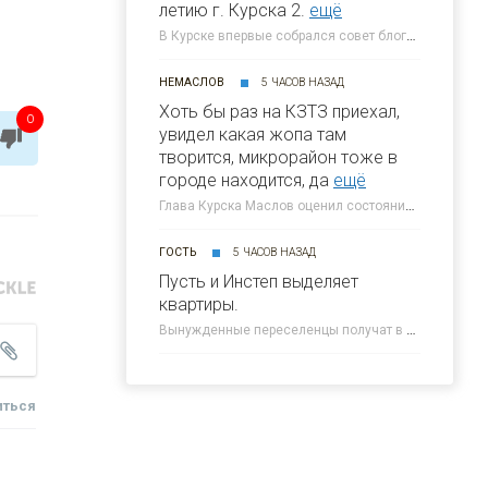
летию г. Курска 2.
ещё
В Курске впервые собрался совет блогеров при главе города » 46ТВ Курское Интернет Телевидение
НЕМАСЛОВ
5 ЧАСОВ НАЗАД
Хоть бы раз на КЗТЗ приехал,
0
увидел какая жопа там
творится, микрорайон тоже в
городе находится, да
ещё
Глава Курска Маслов оценил состояние требующих благоустройства локаций » 46ТВ Курское Интернет Телевидение
ГОСТЬ
5 ЧАСОВ НАЗАД
Пусть и Инстеп выделяет
квартиры.
Вынужденные переселенцы получат в Курске около 300 квартир от КПД » 46ТВ Курское Интернет Телевидение
иться