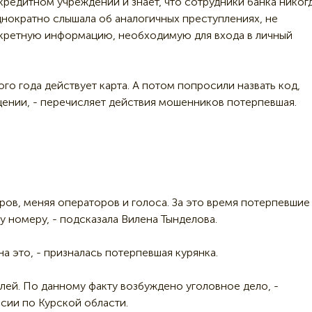
кредитном учреждении и знает, что сотрудники банка никог
нократно слышала об аналогичных преступлениях, не
кретную информацию, необходимую для входа в личный
го года действует карта. А потом попросили назвать код,
ении, - перечисляет действия мошенников потерпевшая.
ров, меняя операторов и голоса. За это время потерпевшие
у номеру, - подсказала Вилена Тынделова.
на это, - призналась потерпевшая курянка.
ублей. По данному факту возбуждено уголовное дело, -
ии по Курской области.