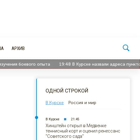
ША
АРХИВ
ия боевого опыта
19:48
В Курске назвали адреса пунктов пр
ОДНОЙ СТРОКОЙ
В Курске
Россия и мир
В Курске
21:45
Хинштейн открыл в Медвенке
теннисный корт и оценил ренессанс
"Советского сада"