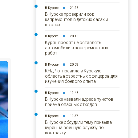
В Курске
21:26
В Курске проверили ход
капремонтов в детских садах и
школах
В Курске
20:10
Курян просят не оставлять
автомобили в зоне ремонтных
работ
В Курске
20:03
КНДР отправила в Курскую
область возрастных офицеров для
изучения боевого опыта
В Курске
19:48
В Курске назвали адреса пунктов
приёма опасных отходов
В Курске
19:37
В Курске обсудили тему призыва
курян на военную службу по
контракту