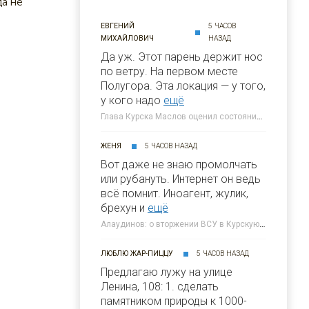
да не
ЕВГЕНИЙ
5 ЧАСОВ
МИХАЙЛОВИЧ
НАЗАД
Да уж. Этот парень держит нос
по ветру. На первом месте
Полугора. Этa локация — у того,
у кого надо
ещё
Глава Курска Маслов оценил состояние требующих благоустройства локаций » 46ТВ Курское Интернет Телевидение
ЖЕНЯ
5 ЧАСОВ НАЗАД
Вот даже не знаю промолчать
или рубануть. Интернет он ведь
всё помнит. Иноагент, жулик,
брехун и
ещё
Алаудинов: о вторжении ВСУ в Курскую область я узнал от гражданских людей » 46ТВ Курское Интернет Телевидение
ЛЮБЛЮ ЖАР-ПИЦЦУ
5 ЧАСОВ НАЗАД
Предлагаю лужу на улице
Ленина, 108: 1. сделать
памятником природы к 1000-