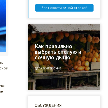
Все новости одной строкой
Как правильно
выбрать спелую и
сочную дыню
ают
рской
ДЕЛА ЖИТЕЙСКИЕ
чёт,
не
ОБСУЖДЕНИЯ