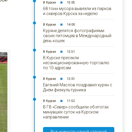
В Курске
15:05
68 тонн мусора вывезли из парков
и скверов Курска за неделю
В Курске
14:00
Куряне делятся фотографиями
своих питомцев в Международный
день кошек
В Курске
12:51
В Курске пресекли
несанкционированную торговлю
по 10 адресам
В Курске
12:01
Евгений Маслов поздравил курян с
Днём физкультурника
В Курске
11:52
В ГВ «Север» сообщили об итогах
минувших суток на Курском
направлении
Все новости одной строкой