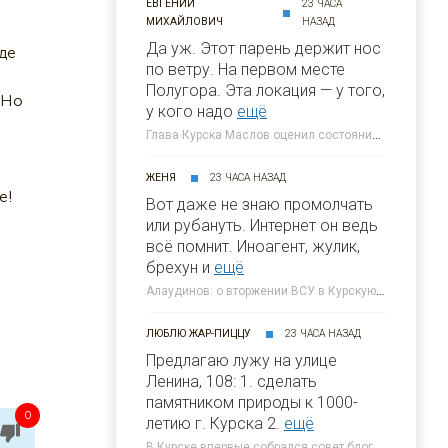
ЕВГЕНИЙ
23 ЧАСА
МИХАЙЛОВИЧ
НАЗАД
Да уж. Этот парень держит нос
оде
по ветру. На первом месте
Полугора. Этa локация — у того,
 Но
у кого надо
ещё
Глава Курска Маслов оценил состояние требующих благоустройства локаций » 46ТВ Курское Интернет Телевидение
ЖЕНЯ
23 ЧАСА НАЗАД
е!
Вот даже не знаю промолчать
или рубануть. Интернет он ведь
всё помнит. Иноагент, жулик,
брехун и
ещё
Алаудинов: о вторжении ВСУ в Курскую область я узнал от гражданских людей » 46ТВ Курское Интернет Телевидение
ЛЮБЛЮ ЖАР-ПИЦЦУ
23 ЧАСА НАЗАД
Предлагаю лужу на улице
Ленина, 108: 1. сделать
памятником природы к 1000-
0
летию г. Курска 2.
ещё
В Курске впервые собрался совет блогеров при главе города » 46ТВ Курское Интернет Телевидение