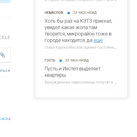
НЕМАСЛОВ
23 ЧАСА НАЗАД
Хоть бы раз на КЗТЗ приехал,
увидел какая жопа там
творится, микрорайон тоже в
городе находится, да
ещё
Глава Курска Маслов оценил состояние требующих благоустройства локаций » 46ТВ Курское Интернет Телевидение
ГОСТЬ
23 ЧАСА НАЗАД
Пусть и Инстеп выделяет
иться
квартиры.
Вынужденные переселенцы получат в Курске около 300 квартир от КПД » 46ТВ Курское Интернет Телевидение
CACKL
E