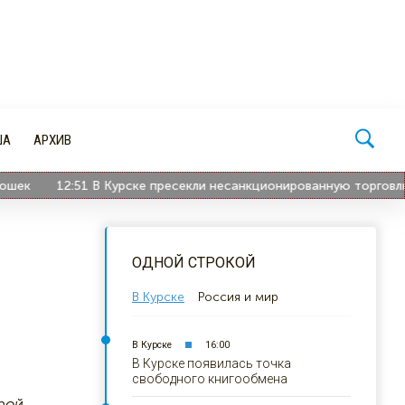
ША
АРХИВ
12:51
В Курске пресекли несанкционированную торговлю по 1
ОДНОЙ СТРОКОЙ
В Курске
Россия и мир
В Курске
16:00
В Курске появилась точка
свободного книгообмена
орой