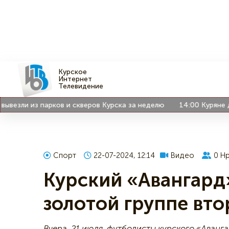
Курское
Интернет
Телевидение
и из парков и скверов Курска за неделю
14:00
Куряне делят
Спорт
22-07-2024, 12:14
Видео
0
Нр
Курский «Авангард»
золотой группе вто
Вчера, 21 июля, футболисты курского «Аванг