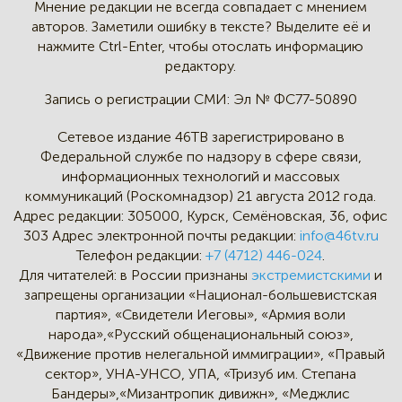
Мнение редакции не всегда
совпадает с мнением
авторов.
Заметили ошибку в тексте?
Выделите её и
нажмите Ctrl-Enter,
чтобы отослать информацию
редактору.
Запись о регистрации СМИ:
Эл № ФС77-50890
Сетевое издание 46ТВ зарегистрировано в
Федеральной службе по надзору в сфере связи,
информационных технологий и массовых
коммуникаций (Роскомнадзор) 21 августа 2012 года.
Адрес редакции:
305000, Курск, Семёновская, 36, офис
303
Адрес электронной почты редакции:
info@46tv.ru
Телефон редакции:
+7 (4712) 446-024
.
Для читателей: в России признаны
экстремистскими
и
запрещены организации «Национал-большевистская
партия», «Свидетели Иеговы», «Армия воли
народа»,«Русский общенациональный союз»,
«Движение против нелегальной иммиграции», «Правый
сектор», УНА-УНСО, УПА, «Тризуб им. Степана
Бандеры»,«Мизантропик дивижн», «Меджлис