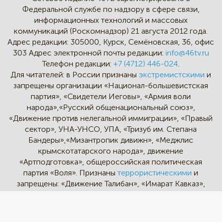
Федеральной службе по надзору в сфере связи,
информационных технологий и массовых
коммуникаций (Роскомнадзор) 21 августа 2012 года.
Адрес редакции:
305000, Курск, Семёновская, 36, офис
303
Адрес электронной почты редакции:
info@46tv.ru
Телефон редакции:
+7 (4712) 446-024
.
Для читателей: в России признаны
экстремистскими
и
запрещены организации «Национал-большевистская
партия», «Свидетели Иеговы», «Армия воли
народа»,«Русский общенациональный союз»,
«Движение против нелегальной иммиграции», «Правый
сектор», УНА-УНСО, УПА, «Тризуб им. Степана
Бандеры»,«Мизантропик дивижн», «Меджлис
крымскотатарского народа», движение
«Артподготовка», общероссийская политическая
партия «Воля». Признаны
террористическими
и
запрещены: «Движение Талибан», «Имарат Кавказ»,
«Исламское государство» (ИГ, ИГИЛ), Джебхад-ан-
Нусра, «АУМ Синрике», «Братья-мусульмане», «Аль-
Каида в странах исламского Магриба».