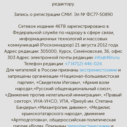
редактору.
Запись о регистрации СМИ:
Эл № ФС77-50890
Сетевое издание 46ТВ зарегистрировано в
Федеральной службе по надзору в сфере связи,
информационных технологий и массовых
коммуникаций (Роскомнадзор) 21 августа 2012 года.
Адрес редакции:
305000, Курск, Семёновская, 36, офис
303
Адрес электронной почты редакции:
info@46tv.ru
Телефон редакции:
+7 (4712) 446-024
.
Для читателей: в России признаны
экстремистскими
и
запрещены организации «Национал-большевистская
партия», «Свидетели Иеговы», «Армия воли
народа»,«Русский общенациональный союз»,
«Движение против нелегальной иммиграции», «Правый
сектор», УНА-УНСО, УПА, «Тризуб им. Степана
Бандеры»,«Мизантропик дивижн», «Меджлис
крымскотатарского народа», движение
«Артподготовка», общероссийская политическая
партия «Воля». Признаны
террористическими
и