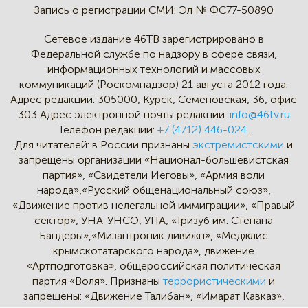
Запись о регистрации СМИ:
Эл № ФС77-50890
Сетевое издание 46ТВ зарегистрировано в
Федеральной службе по надзору в сфере связи,
информационных технологий и массовых
коммуникаций (Роскомнадзор) 21 августа 2012 года.
Адрес редакции:
305000, Курск, Семёновская, 36, офис
303
Адрес электронной почты редакции:
info@46tv.ru
Телефон редакции:
+7 (4712) 446-024
.
Для читателей: в России признаны
экстремистскими
и
запрещены организации «Национал-большевистская
партия», «Свидетели Иеговы», «Армия воли
народа»,«Русский общенациональный союз»,
«Движение против нелегальной иммиграции», «Правый
сектор», УНА-УНСО, УПА, «Тризуб им. Степана
Бандеры»,«Мизантропик дивижн», «Меджлис
крымскотатарского народа», движение
«Артподготовка», общероссийская политическая
партия «Воля». Признаны
террористическими
и
запрещены: «Движение Талибан», «Имарат Кавказ»,