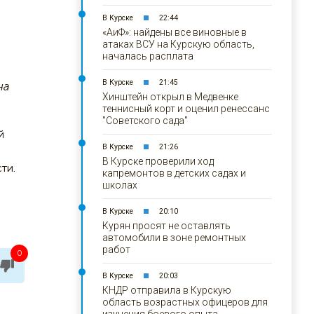
В Курске
22:44
«АиФ»: найдены все виновные в
атаках ВСУ на Курскую область,
началась расплата
В Курске
21:45
на
Хинштейн открыл в Медвенке
теннисный корт и оценил ренессанс
"Советского сада"
й
В Курске
21:26
В Курске проверили ход
ти.
капремонтов в детских садах и
школах
В Курске
20:10
Курян просят не оставлять
автомобили в зоне ремонтных
работ
0
В Курске
20:03
КНДР отправила в Курскую
область возрастных офицеров для