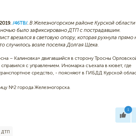
В Железногорском районе Курской области
2019.
/46ТВ/
.
ночью было зафиксировано ДТП с пострадавшим.
ист врезался в световую опору, которая рухнула прямо 
то случилось возле поселка Долгая Щека.
росна – Калиновка» двигавшийся в сторону Тросны Орловско
справился с управлением. Иномарка съехала в кювет, где
 транспортное средство, - поясняют в ГИБДД Курской облас
ницу №2 города Железногорска.
1
ДТП