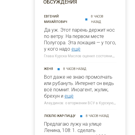
ОБСУЖДЕНИЯ
ЕВГЕНИЙ
8 ЧАСОВ
МИХАЙЛОВИЧ
НАЗАД
Да уж. Этот парень держит нос
по ветру. На первом месте
Полугора. Этa локация — у того,
у кого надо
ещё
Глава Курска Маслов оценил состояние требующих благоустройства локаций » 46ТВ Курское Интернет Телевидение
ЖЕНЯ
8 ЧАСОВ НАЗАД
Вот даже не знаю промолчать
или рубануть. Интернет он ведь
всё помнит. Иноагент, жулик,
брехун и
ещё
Алаудинов: о вторжении ВСУ в Курскую область я узнал от гражданских людей » 46ТВ Курское Интернет Телевидение
ЛЮБЛЮ ЖАР-ПИЦЦУ
8 ЧАСОВ НАЗАД
Предлагаю лужу на улице
Ленина, 108: 1. сделать