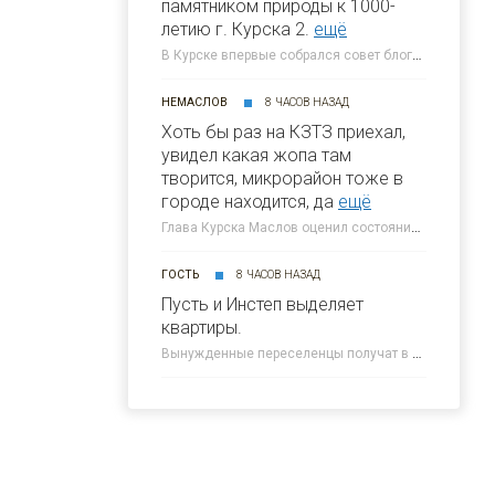
памятником природы к 1000-
летию г. Курска 2.
ещё
В Курске впервые собрался совет блогеров при главе города » 46ТВ Курское Интернет Телевидение
НЕМАСЛОВ
8 ЧАСОВ НАЗАД
Хоть бы раз на КЗТЗ приехал,
увидел какая жопа там
творится, микрорайон тоже в
городе находится, да
ещё
Глава Курска Маслов оценил состояние требующих благоустройства локаций » 46ТВ Курское Интернет Телевидение
ГОСТЬ
8 ЧАСОВ НАЗАД
Пусть и Инстеп выделяет
квартиры.
Вынужденные переселенцы получат в Курске около 300 квартир от КПД » 46ТВ Курское Интернет Телевидение