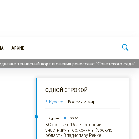
ША
АРХИВ
ке теннисный корт и оценил ренессанс "Советского сада"
2
ОДНОЙ СТРОКОЙ
В Курске
Россия и мир
В Курске
22:53
ВС оставил 16 лет колонии
участнику вторжения в Курскую
область Владиславу Рейке