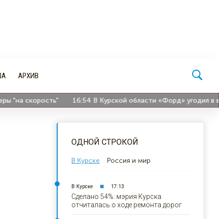
ША
АРХИВ
на скорость"
16:54
В Курской области «Форд» угодил в водо
ОДНОЙ СТРОКОЙ
В Курске
Россия и мир
В Курске
17:13
Сделано 54%: мэрия Курска
отчиталась о ходе ремонта дорог