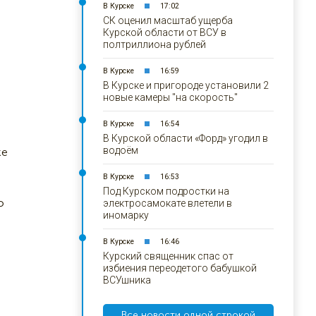
В Курске
17:02
СК оценил масштаб ущерба
Курской области от ВСУ в
полтриллиона рублей
В Курске
16:59
В Курске и пригороде установили 2
новые камеры "на скорость"
В Курске
16:54
В Курской области «Форд» угодил в
водоём
ке
В Курске
16:53
Под Курском подростки на
ю
электросамокате влетели в
иномарку
В Курске
16:46
Курский священник спас от
избиения переодетого бабушкой
ВСУшника
Все новости одной строкой