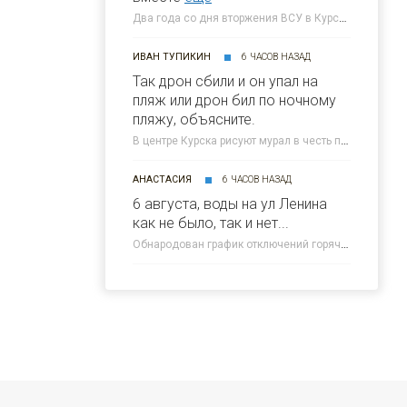
Два года со дня вторжения ВСУ в Курскую область: как это было » 46ТВ Курское Интернет Телевидение
ИВАН ТУПИКИН
6 ЧАСОВ НАЗАД
Так дрон сбили и он упал на
пляж или дрон бил по ночному
пляжу, объясните.
В центре Курска рисуют мурал в честь погибшего 5-летнего Толи » 46ТВ Курское Интернет Телевидение
АНАСТАСИЯ
6 ЧАСОВ НАЗАД
6 августа, воды на ул Ленина
как не было, так и нет...
Обнародован график отключений горячей воды в Курске » 46ТВ Курское Интернет Телевидение