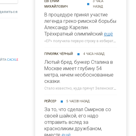
ЕВГЕНИЙ
3 ЧАСА
МИХАЙЛОВИЧ
НАЗАД
делиться
В процедуре принял участие
легенда греко-римской борьбы
Александр Карелин.
Трёхкратный олимпийский
ещё
«ЕР» получила первую строку в избирательном бюллетене на выборах в Госдуму » 46ТВ Курское Интернет Телевидение
ПРИЗРАК ЧЁРНЫЙ
4 ЧАСА НАЗАД
АЙТА
CACKL
E
Лютый бред, бункер Сталина в
Москве имеет глубину 54
метра, ничем необоснованные
сказки.
Стало известно, куда прячут Зеленского во время ударов ВС России по Киеву » 46ТВ Курское Интернет Телевидение
РЕЙСЕР
5 ЧАСОВ НАЗАД
За то, что сделал Смирнов со
своей шайкой, его надо
отправить вслед за
красноликим дружбаном,
вместе
ещё