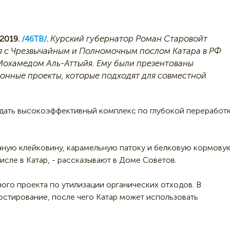
Курский губернатор Роман Старовойт
2019.
/46ТВ/
.
я с Чрезвычайным и Полномочным послом Катара в РФ
охамедом Аль-Аттыйя. Ему были презентованы
онные проекты, которые подходят для совместной
здать высокоэффективный комплекс по глубокой переработ
чную клейковину, карамельную патоку и белковую кормову
числе в Катар, - рассказывают в Доме Советов.
ого проекта по утилизации органических отходов. В
стирование, после чего Катар может использовать