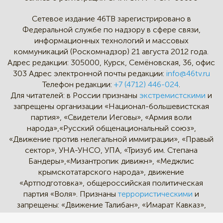
Сетевое издание 46ТВ зарегистрировано в
Федеральной службе по надзору в сфере связи,
информационных технологий и массовых
коммуникаций (Роскомнадзор) 21 августа 2012 года.
Адрес редакции:
305000, Курск, Семёновская, 36, офис
303
Адрес электронной почты редакции:
info@46tv.ru
Телефон редакции:
+7 (4712) 446-024
.
Для читателей: в России признаны
экстремистскими
и
запрещены организации «Национал-большевистская
партия», «Свидетели Иеговы», «Армия воли
народа»,«Русский общенациональный союз»,
«Движение против нелегальной иммиграции», «Правый
сектор», УНА-УНСО, УПА, «Тризуб им. Степана
Бандеры»,«Мизантропик дивижн», «Меджлис
крымскотатарского народа», движение
«Артподготовка», общероссийская политическая
партия «Воля». Признаны
террористическими
и
запрещены: «Движение Талибан», «Имарат Кавказ»,
«Исламское государство» (ИГ, ИГИЛ), Джебхад-ан-