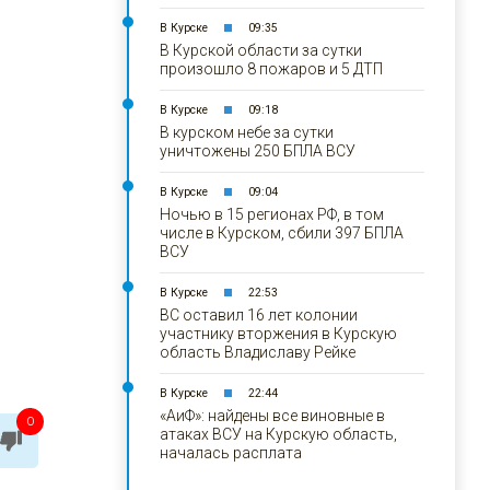
В Курске
09:35
В Курской области за сутки
произошло 8 пожаров и 5 ДТП
В Курске
09:18
В курском небе за сутки
уничтожены 250 БПЛА ВСУ
В Курске
09:04
Ночью в 15 регионах РФ, в том
числе в Курском, сбили 397 БПЛА
ВСУ
В Курске
22:53
ВС оставил 16 лет колонии
участнику вторжения в Курскую
область Владиславу Рейке
В Курске
22:44
«АиФ»: найдены все виновные в
0
атаках ВСУ на Курскую область,
началась расплата