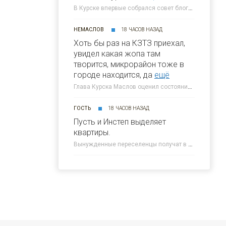
В Курске впервые собрался совет блогеров при главе города » 46ТВ Курское Интернет Телевидение
НЕМАСЛОВ
18 ЧАСОВ НАЗАД
Хоть бы раз на КЗТЗ приехал,
увидел какая жопа там
творится, микрорайон тоже в
городе находится, да
ещё
Глава Курска Маслов оценил состояние требующих благоустройства локаций » 46ТВ Курское Интернет Телевидение
ГОСТЬ
18 ЧАСОВ НАЗАД
Пусть и Инстеп выделяет
квартиры.
Вынужденные переселенцы получат в Курске около 300 квартир от КПД » 46ТВ Курское Интернет Телевидение