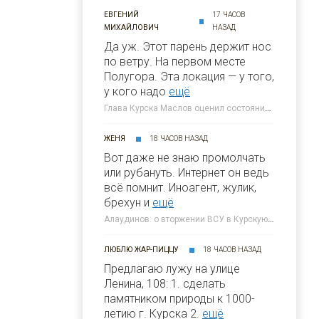
ЕВГЕНИЙ
17 ЧАСОВ
МИХАЙЛОВИЧ
НАЗАД
Да уж. Этот парень держит нос
по ветру. На первом месте
Полугора. Этa локация — у того,
у кого надо
ещё
Глава Курска Маслов оценил состояние требующих благоустройства локаций » 46ТВ Курское Интернет Телевидение
ЖЕНЯ
18 ЧАСОВ НАЗАД
Вот даже не знаю промолчать
или рубануть. Интернет он ведь
всё помнит. Иноагент, жулик,
брехун и
ещё
Алаудинов: о вторжении ВСУ в Курскую область я узнал от гражданских людей » 46ТВ Курское Интернет Телевидение
ЛЮБЛЮ ЖАР-ПИЦЦУ
18 ЧАСОВ НАЗАД
Предлагаю лужу на улице
Ленина, 108: 1. сделать
памятником природы к 1000-
летию г. Курска 2.
ещё