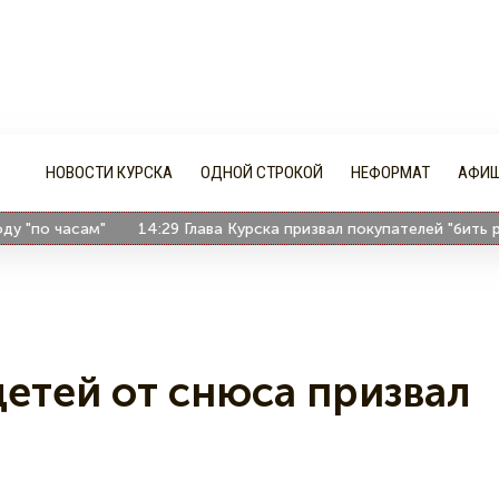
НОВОСТИ КУРСКА
ОДНОЙ СТРОКОЙ
НЕФОРМАТ
АФИ
о часам"
14:29
Глава Курска призвал покупателей "бить рублё
етей от снюса призвал