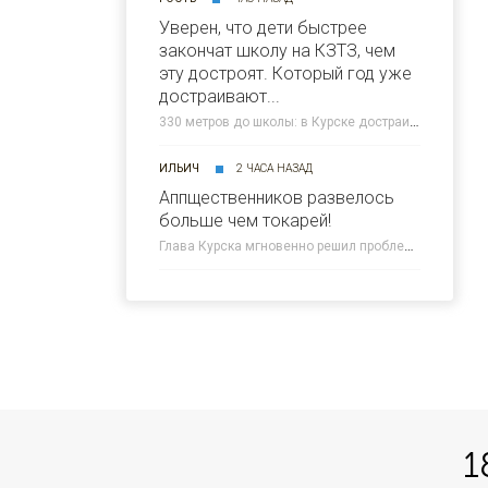
Уверен, что дети быстрее
закончат школу на КЗТЗ, чем
эту достроят. Который год уже
достраивают...
330 метров до школы: в Курске достраивают новую дорогу на Плевицкой » 46ТВ Курское Интернет Телевидение
ИЛЬИЧ
2 ЧАСА НАЗАД
Аппщественников развелось
больше чем токарей!
Глава Курска мгновенно решил проблему мусора на дороге » 46ТВ Курское Интернет Телевидение
1