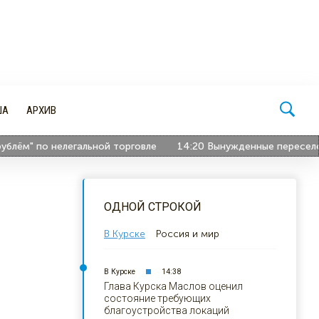
ША
АРХИВ
м" по нелегальной торговле
14:20
Вынужденные переселенцы п
ОДНОЙ СТРОКОЙ
В Курске
Россия и мир
В Курске
14:38
Глава Курска Маслов оценил
состояние требующих
благоустройства локаций