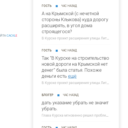
ГОСТЬ
ЧАС НАЗАД
А на Крымской (с нечетной
стороны Клыкова) куда дорогу
расширять, в угол дома
строящегося?
АЙТА
CACKL
E
В Курске проект расширения улицы Литовской "положили в стол" » 46ТВ Курское Интернет Телевидение
ГОСТЬ
ЧАС НАЗАД
Так "В Курске на строительство
новой дороги на Крымской нет
денег" была статья. Похоже
деньги есть
ещё
В Курске проект расширения улицы Литовской "положили в стол" » 46ТВ Курское Интернет Телевидение
БЛОГЕР
ЧАС НАЗАД
дать указание убрать не значит
убрать.
Глава Курска мгновенно решил проблему мусора на дороге » 46ТВ Курское Интернет Телевидение
ГОСТЬ
ЧАС НАЗАД