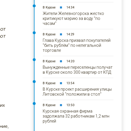
В Курске
14:34
Жители Железногорска жестко
критикуют мэрию за воду "по
часам"
 от
В Курске
14:29
ьют
Глава Курска призвал покупателей
"бить рублём" по нелегальной
торговле
В Курске
14:20
Вынужденные переселенцы получат
в Курске около 300 квартир от КПД
В Курске
13:54
В Курске проект расширения улицы
Литовской "положили в стол"
них
В Курске
13:50
Курская охранная фирма
задолжала 32 работникам 1,2 млн
рублей
ние,