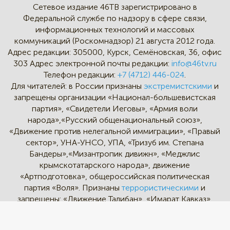
Сетевое издание 46ТВ зарегистрировано в
Федеральной службе по надзору в сфере связи,
информационных технологий и массовых
коммуникаций (Роскомнадзор) 21 августа 2012 года.
Адрес редакции:
305000, Курск, Семёновская, 36, офис
303
Адрес электронной почты редакции:
info@46tv.ru
Телефон редакции:
+7 (4712) 446-024
.
Для читателей: в России признаны
экстремистскими
и
запрещены организации «Национал-большевистская
партия», «Свидетели Иеговы», «Армия воли
народа»,«Русский общенациональный союз»,
«Движение против нелегальной иммиграции», «Правый
сектор», УНА-УНСО, УПА, «Тризуб им. Степана
Бандеры»,«Мизантропик дивижн», «Меджлис
крымскотатарского народа», движение
«Артподготовка», общероссийская политическая
партия «Воля». Признаны
террористическими
и
запрещены: «Движение Талибан», «Имарат Кавказ»,
«Исламское государство» (ИГ, ИГИЛ), Джебхад-ан-
Нусра, «АУМ Синрике», «Братья-мусульмане», «Аль-