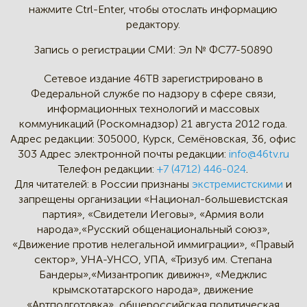
нажмите Ctrl-Enter,
чтобы отослать информацию
редактору.
Запись о регистрации СМИ:
Эл № ФС77-50890
Сетевое издание 46ТВ зарегистрировано в
Федеральной службе по надзору в сфере связи,
информационных технологий и массовых
коммуникаций (Роскомнадзор) 21 августа 2012 года.
Адрес редакции:
305000, Курск, Семёновская, 36, офис
303
Адрес электронной почты редакции:
info@46tv.ru
Телефон редакции:
+7 (4712) 446-024
.
Для читателей: в России признаны
экстремистскими
и
запрещены организации «Национал-большевистская
партия», «Свидетели Иеговы», «Армия воли
народа»,«Русский общенациональный союз»,
«Движение против нелегальной иммиграции», «Правый
сектор», УНА-УНСО, УПА, «Тризуб им. Степана
Бандеры»,«Мизантропик дивижн», «Меджлис
крымскотатарского народа», движение
«Артподготовка», общероссийская политическая