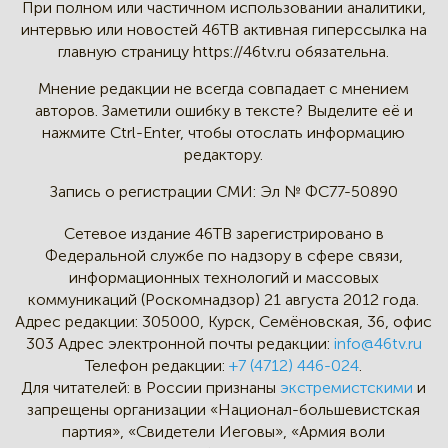
При полном или частичном
использовании аналитики,
интервью
или новостей 46TB активная
гиперссылка на
главную страницу
https://46tv.ru обязательна.
Мнение редакции не всегда
совпадает с мнением
авторов.
Заметили ошибку в тексте?
Выделите её и
нажмите Ctrl-Enter,
чтобы отослать информацию
редактору.
Запись о регистрации СМИ:
Эл № ФС77-50890
Сетевое издание 46ТВ зарегистрировано в
Федеральной службе по надзору в сфере связи,
информационных технологий и массовых
коммуникаций (Роскомнадзор) 21 августа 2012 года.
Адрес редакции:
305000, Курск, Семёновская, 36, офис
303
Адрес электронной почты редакции:
info@46tv.ru
Телефон редакции:
+7 (4712) 446-024
.
Для читателей: в России признаны
экстремистскими
и
запрещены организации «Национал-большевистская
партия», «Свидетели Иеговы», «Армия воли