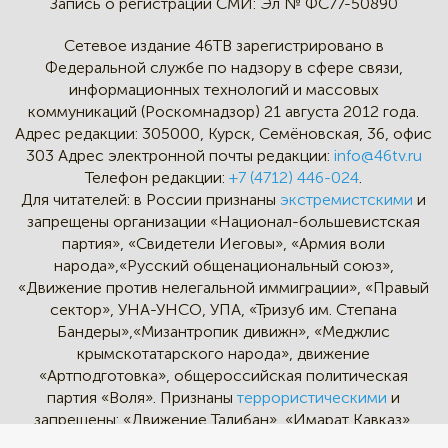
Запись о регистрации СМИ:
Эл № ФС77-50890
Сетевое издание 46ТВ зарегистрировано в
Федеральной службе по надзору в сфере связи,
информационных технологий и массовых
коммуникаций (Роскомнадзор) 21 августа 2012 года.
Адрес редакции:
305000, Курск, Семёновская, 36, офис
303
Адрес электронной почты редакции:
info@46tv.ru
Телефон редакции:
+7 (4712) 446-024
.
Для читателей: в России признаны
экстремистскими
и
запрещены организации «Национал-большевистская
партия», «Свидетели Иеговы», «Армия воли
народа»,«Русский общенациональный союз»,
«Движение против нелегальной иммиграции», «Правый
сектор», УНА-УНСО, УПА, «Тризуб им. Степана
Бандеры»,«Мизантропик дивижн», «Меджлис
крымскотатарского народа», движение
«Артподготовка», общероссийская политическая
партия «Воля». Признаны
террористическими
и
запрещены: «Движение Талибан», «Имарат Кавказ»,
«Исламское государство» (ИГ, ИГИЛ), Джебхад-ан-