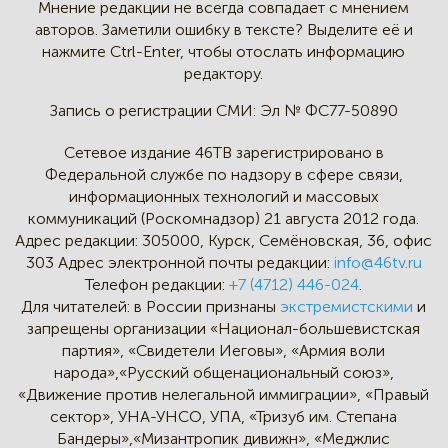
Мнение редакции не всегда
совпадает с мнением
авторов.
Заметили ошибку в тексте?
Выделите её и
нажмите Ctrl-Enter,
чтобы отослать информацию
редактору.
Запись о регистрации СМИ:
Эл № ФС77-50890
Сетевое издание 46ТВ зарегистрировано в
Федеральной службе по надзору в сфере связи,
информационных технологий и массовых
коммуникаций (Роскомнадзор) 21 августа 2012 года.
Адрес редакции:
305000, Курск, Семёновская, 36, офис
303
Адрес электронной почты редакции:
info@46tv.ru
Телефон редакции:
+7 (4712) 446-024
.
Для читателей: в России признаны
экстремистскими
и
запрещены организации «Национал-большевистская
партия», «Свидетели Иеговы», «Армия воли
народа»,«Русский общенациональный союз»,
«Движение против нелегальной иммиграции», «Правый
сектор», УНА-УНСО, УПА, «Тризуб им. Степана
Бандеры»,«Мизантропик дивижн», «Меджлис