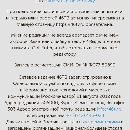
1.1b
Написать разработчику
При полном или частичном
использовании аналитики,
интервью
или новостей 46TB активная
гиперссылка на
главную страницу
https://46tv.ru обязательна.
Мнение редакции не всегда
совпадает с мнением
авторов.
Заметили ошибку в тексте?
Выделите её и
нажмите Ctrl-Enter,
чтобы отослать информацию
редактору.
Запись о регистрации СМИ:
Эл № ФС77-50890
Сетевое издание 46ТВ зарегистрировано в
Федеральной службе по надзору в сфере связи,
информационных технологий и массовых
коммуникаций (Роскомнадзор) 21 августа 2012 года.
Адрес редакции:
305000, Курск, Семёновская, 36, офис
303
Адрес электронной почты редакции:
info@46tv.ru
Телефон редакции:
+7 (4712) 446-024
.
Для читателей: в России признаны
экстремистскими
и
запрещены организации «Национал-большевистская