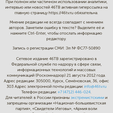
При полном или частичном
использовании аналитики,
интервью
или новостей 46TB активная
гиперссылка на
главную страницу
https://46tv.ru обязательна.
Мнение редакции не всегда
совпадает с мнением
авторов.
Заметили ошибку в тексте?
Выделите её и
нажмите Ctrl-Enter,
чтобы отослать информацию
редактору.
Запись о регистрации СМИ:
Эл № ФС77-50890
Сетевое издание 46ТВ зарегистрировано в
Федеральной службе по надзору в сфере связи,
информационных технологий и массовых
коммуникаций (Роскомнадзор) 21 августа 2012 года.
Адрес редакции:
305000, Курск, Семёновская, 36, офис
303
Адрес электронной почты редакции:
info@46tv.ru
Телефон редакции:
+7 (4712) 446-024
.
Для читателей: в России признаны
экстремистскими
и
запрещены организации «Национал-большевистская
партия», «Свидетели Иеговы», «Армия воли