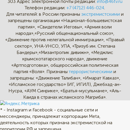
303
Адрес электронной почты редакции:
info@46tv.ru
Телефон редакции:
+7 (4712) 446-024
.
Для читателей: в России признаны
экстремистскими
и
запрещены организации «Национал-большевистская
партия», «Свидетели Иеговы», «Армия воли
народа»,«Русский общенациональный союз»,
«Движение против нелегальной иммиграции», «Правый
сектор», УНА-УНСО, УПА, «Тризуб им. Степана
Бандеры»,«Мизантропик дивижн», «Меджлис
крымскотатарского народа», движение
«Артподготовка», общероссийская политическая
партия «Воля». Признаны
террористическими
и
запрещены: «Движение Талибан», «Имарат Кавказ»,
«Исламское государство» (ИГ, ИГИЛ), Джебхад-ан-
Нусра, «АУМ Синрике», «Братья-мусульмане», «Аль-
Каида в странах исламского Магриба».
* - Instagram и Facebook - социальные сети и
мессенджеры, принадлежат корпорации Meta,
деятельность которых признана экстремистской на
территории РФ и запрещена