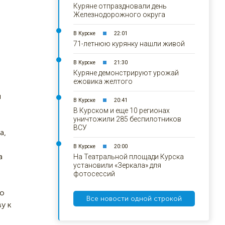
Куряне отпраздновали день
Железнодорожного округа
В Курске
22:01
71-летнюю курянку нашли живой
В Курске
21:30
Куряне демонстрируют урожай
ежовика желтого
й
В Курске
20:41
В Курском и еще 10 регионах
уничтожили 285 беспилотников
ВСУ
а,
В Курске
20:00
а
На Театральной площади Курска
установили «Зеркала» для
фотосессий
по
Все новости одной строкой
у к