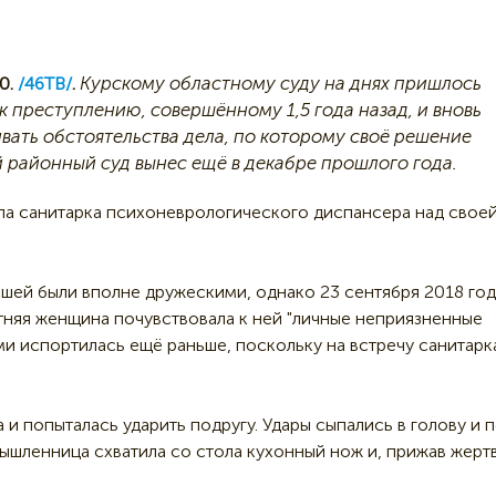
Курскому областному суду на днях пришлось
0.
/46ТВ/
.
к преступлению, совершённому 1,5 года назад, и вновь
вать обстоятельства дела, по которому своё решение
 районный суд вынес ещё в декабре прошлого года.
ла санитарка психоневрологического диспансера над свое
ей были вполне дружескими, однако 23 сентября 2018 год
етняя женщина почувствовала к ней "личные неприязненные
ми испортилась ещё раньше, поскольку на встречу санитарк
 попыталась ударить подругу. Удары сыпались в голову и 
ышленница схватила со стола кухонный нож и, прижав жертв