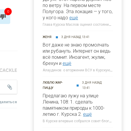
по ветру. На первом месте
Полугора. Этa локация — у того,
0
у кого надо
ещё
Глава Курска Маслов оценил состояние требующих благоустройства локаций » 46ТВ Курское Интернет Телевидение
ЖЕНЯ
3 ДНЯ НАЗАД 13:41
Вот даже не знаю промолчать
или рубануть. Интернет он ведь
всё помнит. Иноагент, жулик,
брехун и
ещё
Алаудинов: о вторжении ВСУ в Курскую область я узнал от гражданских людей » 46ТВ Курское Интернет Телевидение
ЛЮБЛЮ ЖАР-
3 ДНЯ НАЗАД
ПИЦЦУ
13:41
Предлагаю лужу на улице
Ленина, 108: 1. сделать
делиться
памятником природы к 1000-
летию г. Курска 2.
ещё
В Курске впервые собрался совет блогеров при главе города » 46ТВ Курское Интернет Телевидение