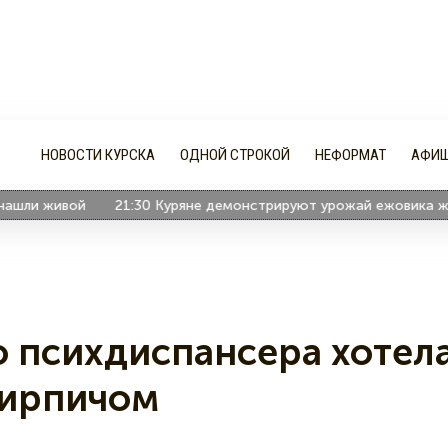
НОВОСТИ КУРСКА
ОДНОЙ СТРОКОЙ
НЕФОРМАТ
АФИ
ли живой
21:30
Куряне демонстрируют урожай ежовика желт
о психдиспансера хотел
кирпичом