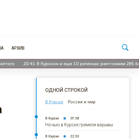
ША
АРХИВ
ого
20:41
В Курском и еще 10 регионах уничтожили 285 бесп
ОДНОЙ СТРОКОЙ
В Курске
Россия и мир
а
В Курске
07:38
Ночью в Курске гремели взрывы
В Курске
22:30