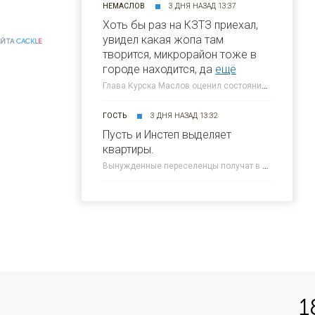
НЕМАСЛОВ
3 ДНЯ НАЗАД 13:37
Хоть бы раз на КЗТЗ приехал,
увидел какая жопа там
АЙТА
CACKL
E
творится, микрорайон тоже в
городе находится, да
ещё
Глава Курска Маслов оценил состояние требующих благоустройства локаций » 46ТВ Курское Интернет Телевидение
ГОСТЬ
3 ДНЯ НАЗАД 13:32
Пусть и Инстеп выделяет
квартиры.
Вынужденные переселенцы получат в Курске около 300 квартир от КПД » 46ТВ Курское Интернет Телевидение
1