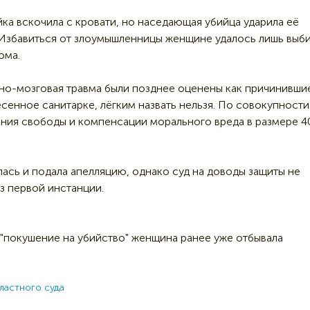
ка вскочила с кровати, но наседающая убийца ударила её
 Избавиться от злоумышленницы женщине удалось лишь выб
ома.
о-мозговая травма были позднее оценены как причинивши
есенное санитарке, лёгким назвать нельзя. По совокупности
ения свободы и компенсации морального вреда в размере 4
ась и подала апелляцию, однако суд на доводы защиты не
з первой инстанции.
 "покушение на убийство" женщина ранее уже отбывала
ластного суда