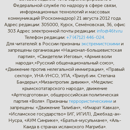
Федеральной службе по надзору в сфере связи,
информационных технологий и массовых
коммуникаций (Роскомнадзор) 21 августа 2012 года.
Адрес редакции:
305000, Курск, Семёновская, 36, офис
303
Адрес электронной почты редакции:
info@46tv.ru
Телефон редакции:
+7 (4712) 446-024
.
Для читателей: в России признаны
экстремистскими
и
запрещены организации «Национал-большевистская
партия», «Свидетели Иеговы», «Армия воли
народа»,«Русский общенациональный союз»,
«Движение против нелегальной иммиграции», «Правый
сектор», УНА-УНСО, УПА, «Тризуб им. Степана
Бандеры»,«Мизантропик дивижн», «Меджлис
крымскотатарского народа», движение
«Артподготовка», общероссийская политическая
партия «Воля». Признаны
террористическими
и
запрещены: «Движение Талибан», «Имарат Кавказ»,
«Исламское государство» (ИГ, ИГИЛ), Джебхад-ан-
Нусра, «АУМ Синрике», «Братья-мусульмане», «Аль-
Каида в странах исламского Магриба».