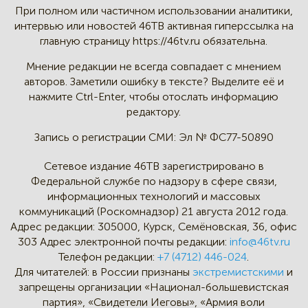
При полном или частичном
использовании аналитики,
интервью
или новостей 46TB активная
гиперссылка на
главную страницу
https://46tv.ru обязательна.
Мнение редакции не всегда
совпадает с мнением
авторов.
Заметили ошибку в тексте?
Выделите её и
нажмите Ctrl-Enter,
чтобы отослать информацию
редактору.
Запись о регистрации СМИ:
Эл № ФС77-50890
Сетевое издание 46ТВ зарегистрировано в
Федеральной службе по надзору в сфере связи,
информационных технологий и массовых
коммуникаций (Роскомнадзор) 21 августа 2012 года.
Адрес редакции:
305000, Курск, Семёновская, 36, офис
303
Адрес электронной почты редакции:
info@46tv.ru
Телефон редакции:
+7 (4712) 446-024
.
Для читателей: в России признаны
экстремистскими
и
запрещены организации «Национал-большевистская
партия», «Свидетели Иеговы», «Армия воли