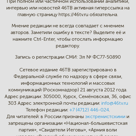
При полном или частичном
использовании аналитики,
интервью
или новостей 46TB активная
гиперссылка на
главную страницу
https://46tv.ru обязательна.
Мнение редакции не всегда
совпадает с мнением
авторов.
Заметили ошибку в тексте?
Выделите её и
нажмите Ctrl-Enter,
чтобы отослать информацию
редактору.
Запись о регистрации СМИ:
Эл № ФС77-50890
Сетевое издание 46ТВ зарегистрировано в
Федеральной службе по надзору в сфере связи,
информационных технологий и массовых
коммуникаций (Роскомнадзор) 21 августа 2012 года.
Адрес редакции:
305000, Курск, Семёновская, 36, офис
303
Адрес электронной почты редакции:
info@46tv.ru
Телефон редакции:
+7 (4712) 446-024
.
Для читателей: в России признаны
экстремистскими
и
запрещены организации «Национал-большевистская
партия», «Свидетели Иеговы», «Армия воли