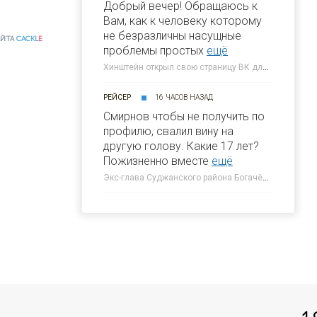
Добрый вечер! Обращаюсь к
Вам, как к человеку которому
не безразличны насущные
АЙТА
CACKL
E
проблемы простых
ещё
Хинштейн открыл свою страницу ВК для жалоб курян » 46ТВ Курское Интернет Телевидение
РЕЙСЕР
16 ЧАСОВ НАЗАД
Смирнов чтобы не получить по
профилю, свалил вину на
другую голову. Какие 17 лет?
Пожизненно вместе
ещё
Экс-глава Суджанского района Богачёв раскрыл тайну первого дня вторжения ВСУ » 46ТВ Курское Интернет Телевидение