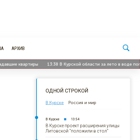
ША
АРХИВ
шие квартиры
13:38
В Курской области за лето в воде погибли
ОДНОЙ СТРОКОЙ
В Курске
Россия и мир
В Курске
13:54
В Курске проект расширения улицы
Литовской "положили в стол"