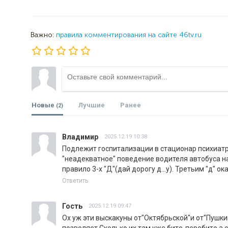
Важно:
правила комментирования на сайте 46tv.ru
Новые
Лучшие
Ранее
(2)
Владимир
2025.12.19 10:38
Подлежит госпитализации в стационар психиатр
"неадекватное" поведение водителя автобуса на
правило 3-х "Д"(дай дорогу д...у). Третьим "д" о
Ответить
Гость
2025.12.19 09:47
Ох уж эти выскакуны от"Октябрьской"и от"Пушки
позволяет.Сколько их там уже бито-перебито,а 