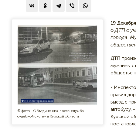
19 Декабря
о ДТП с у
города. Му
обществен
ДТП произо
мужчины ст
общественн
- Инспекто
правил дор
выезд с пр
автобусу, 
© фото - Объединенная пресс-служба
Курской об
судебной системы Курской области
постановле