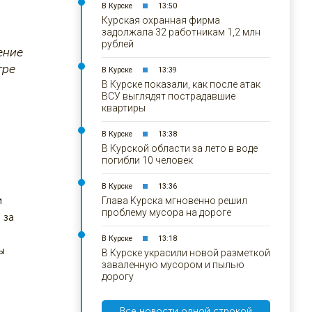
В Курске
13:50
Курская охранная фирма
задолжала 32 работникам 1,2 млн
рублей
ение
тре
В Курске
13:39
В Курске показали, как после атак
ВСУ выглядят пострадавшие
квартиры
В Курске
13:38
В Курской области за лето в воде
погибли 10 человек
В Курске
13:36
и
Глава Курска мгновенно решил
проблему мусора на дороге
 за
В Курске
13:18
ы
В Курске украсили новой разметкой
заваленную мусором и пылью
дорогу
Все новости одной строкой