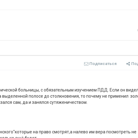
Подписаться
По
ической больницы, с обязательным изучением ПДД. Если он видел
 выделенной полосе до столкновения, то почему не применил  зол
казался сам, да и занялся сутяженичеством.
нского"которые на право смотрят,а налево им вера посмотреть не 
сколько ещё будет.