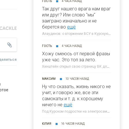
ГОСТЬ
4 ЧАСА НАЗАД
Так друг нашего врага нам враг
или друг? Или слово "мы"
заиграно изначально и не
берется во
ещё
Алаудинов: о вторжении ВСУ в Курскую область я узнал от гражданских людей » 46ТВ Курское Интернет Телевидение
ГОСТЬ
4 ЧАСА НАЗАД
Хожу смеюсь от первой фразы
уже час. Это топ за лето.
делиться
Хинштейн открыл свою страницу ВК для жалоб курян » 46ТВ Курское Интернет Телевидение
МАКСИМ
10 ЧАСОВ НАЗАД
 
Ну что сказать, жизнь никого не
отое 
учит, и говорю же, все эти
самокаты и т. д. к хорошему
ничего не
ещё
Под Курском подростки на электросамокате влетели в иномарку » 46ТВ Курское Интернет Телевидение
ЮЛИЯ
16 ЧАСОВ НАЗАД