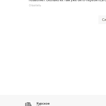
Ответить
Сл
Курское