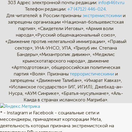
303
Адрес электронной почты редакции:
info@46tv.ru
Телефон редакции:
+7 (4712) 446-024
.
Для читателей: в России признаны
экстремистскими
и
запрещены организации «Национал-большевистская
партия», «Свидетели Иеговы», «Армия воли
народа»,«Русский общенациональный союз»,
«Движение против нелегальной иммиграции», «Правый
сектор», УНА-УНСО, УПА, «Тризуб им. Степана
Бандеры»,«Мизантропик дивижн», «Меджлис
крымскотатарского народа», движение
«Артподготовка», общероссийская политическая
партия «Воля». Признаны
террористическими
и
запрещены: «Движение Талибан», «Имарат Кавказ»,
«Исламское государство» (ИГ, ИГИЛ), Джебхад-ан-
Нусра, «АУМ Синрике», «Братья-мусульмане», «Аль-
Каида в странах исламского Магриба».
* - Instagram и Facebook - социальные сети и
мессенджеры, принадлежат корпорации Meta,
деятельность которых признана экстремистской на