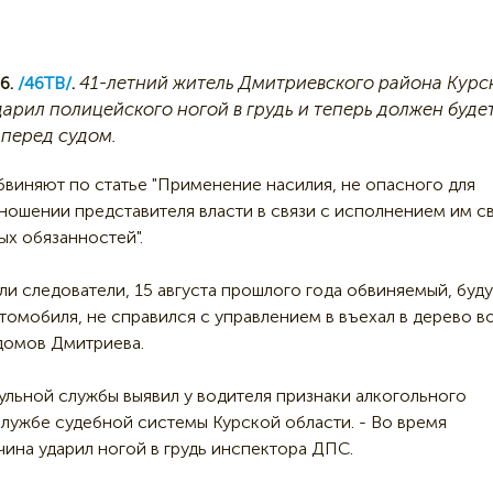
41-летний житель Дмитриевского района Курс
6.
/46ТВ/
.
дарил полицейского ногой в грудь и теперь должен буде
 перед судом.
виняют по статье "Применение насилия, не опасного для
тношении представителя власти в связи с исполнением им с
х обязанностей".
ли следователи, 15 августа прошлого года обвиняемый, буд
втомобиля, не справился с управлением в въехал в дерево в
домов Дмитриева.
льной службы выявил у водителя признаки алкогольного
лужбе судебной системы Курской области. - Во время
на ударил ногой в грудь инспектора ДПС.