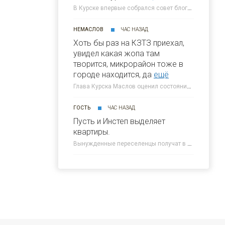
В Курске впервые собрался совет блогеров при главе города » 46ТВ Курское Интернет Телевидение
НЕМАСЛОВ
ЧАС НАЗАД
Хоть бы раз на КЗТЗ приехал,
увидел какая жопа там
творится, микрорайон тоже в
городе находится, да
ещё
Глава Курска Маслов оценил состояние требующих благоустройства локаций » 46ТВ Курское Интернет Телевидение
ГОСТЬ
ЧАС НАЗАД
Пусть и Инстеп выделяет
квартиры.
Вынужденные переселенцы получат в Курске около 300 квартир от КПД » 46ТВ Курское Интернет Телевидение