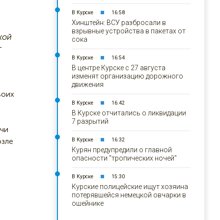
В Курске
16:58
Хинштейн: ВСУ разбросали в
взрывные устройства в пакетах от
кой
сока
т
В Курске
16:54
В центре Курске с 27 августа
изменят организацию дорожного
движения
воих
В Курске
16:42
В Курске отчитались о ликвидации
7 разрытий
учи
озле
В Курске
16:32
Курян предупредили о главной
опасности "тропических ночей"
В Курске
15:30
Курские полицейские ищут хозяина
потерявшейся немецкой овчарки в
ошейнике