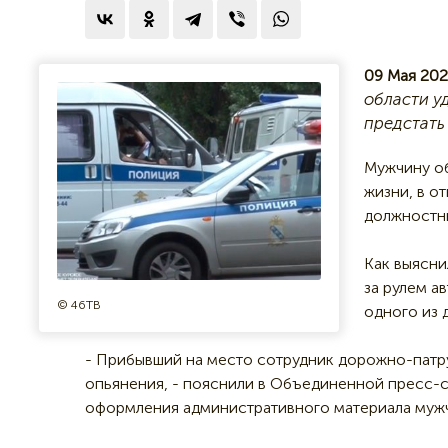
09 Мая 202
области у
предстать
Мужчину об
жизни, в о
должностны
Как выясни
за рулем а
© 46ТВ
одного из 
- Прибывший на место сотрудник дорожно-патру
опьянения, - пояснили в Объединенной пресс-с
оформления административного материала мужчи