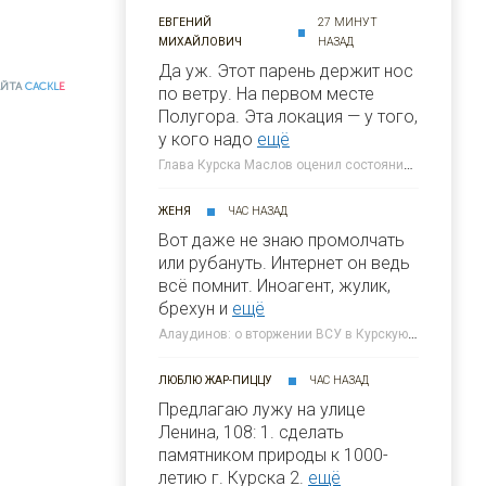
ЕВГЕНИЙ
27 МИНУТ
МИХАЙЛОВИЧ
НАЗАД
Да уж. Этот парень держит нос
АЙТА
CACKL
E
по ветру. На первом месте
Полугора. Этa локация — у того,
у кого надо
ещё
Глава Курска Маслов оценил состояние требующих благоустройства локаций » 46ТВ Курское Интернет Телевидение
ЖЕНЯ
ЧАС НАЗАД
Вот даже не знаю промолчать
или рубануть. Интернет он ведь
всё помнит. Иноагент, жулик,
брехун и
ещё
Алаудинов: о вторжении ВСУ в Курскую область я узнал от гражданских людей » 46ТВ Курское Интернет Телевидение
ЛЮБЛЮ ЖАР-ПИЦЦУ
ЧАС НАЗАД
Предлагаю лужу на улице
Ленина, 108: 1. сделать
памятником природы к 1000-
летию г. Курска 2.
ещё