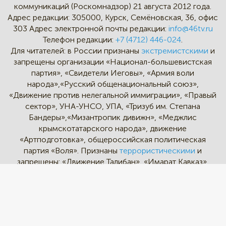
коммуникаций (Роскомнадзор) 21 августа 2012 года.
Адрес редакции:
305000, Курск, Семёновская, 36, офис
303
Адрес электронной почты редакции:
info@46tv.ru
Телефон редакции:
+7 (4712) 446-024
.
Для читателей: в России признаны
экстремистскими
и
запрещены организации «Национал-большевистская
партия», «Свидетели Иеговы», «Армия воли
народа»,«Русский общенациональный союз»,
«Движение против нелегальной иммиграции», «Правый
сектор», УНА-УНСО, УПА, «Тризуб им. Степана
Бандеры»,«Мизантропик дивижн», «Меджлис
крымскотатарского народа», движение
«Артподготовка», общероссийская политическая
партия «Воля». Признаны
террористическими
и
запрещены: «Движение Талибан», «Имарат Кавказ»,
«Исламское государство» (ИГ, ИГИЛ), Джебхад-ан-
Нусра, «АУМ Синрике», «Братья-мусульмане», «Аль-
Каида в странах исламского Магриба».
* - Instagram и Facebook - социальные сети и