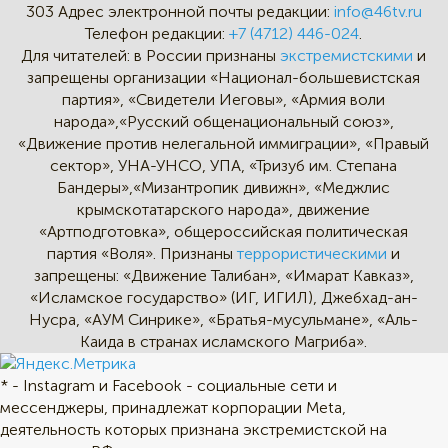
303
Адрес электронной почты редакции:
info@46tv.ru
Телефон редакции:
+7 (4712) 446-024
.
Для читателей: в России признаны
экстремистскими
и
запрещены организации «Национал-большевистская
партия», «Свидетели Иеговы», «Армия воли
народа»,«Русский общенациональный союз»,
«Движение против нелегальной иммиграции», «Правый
сектор», УНА-УНСО, УПА, «Тризуб им. Степана
Бандеры»,«Мизантропик дивижн», «Меджлис
крымскотатарского народа», движение
«Артподготовка», общероссийская политическая
партия «Воля». Признаны
террористическими
и
запрещены: «Движение Талибан», «Имарат Кавказ»,
«Исламское государство» (ИГ, ИГИЛ), Джебхад-ан-
Нусра, «АУМ Синрике», «Братья-мусульмане», «Аль-
Каида в странах исламского Магриба».
* - Instagram и Facebook - социальные сети и
мессенджеры, принадлежат корпорации Meta,
деятельность которых признана экстремистской на