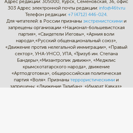
Адрес редакции:
305000, Курск, Семёновская, 36, офис
303
Адрес электронной почты редакции:
info@46tv.ru
Телефон редакции:
+7 (4712) 446-024
.
Для читателей: в России признаны
экстремистскими
и
запрещены организации «Национал-большевистская
партия», «Свидетели Иеговы», «Армия воли
народа»,«Русский общенациональный союз»,
«Движение против нелегальной иммиграции», «Правый
сектор», УНА-УНСО, УПА, «Тризуб им. Степана
Бандеры»,«Мизантропик дивижн», «Меджлис
крымскотатарского народа», движение
«Артподготовка», общероссийская политическая
партия «Воля». Признаны
террористическими
и
запрещены: «Движение Талибан», «Имарат Кавказ»,
«Исламское государство» (ИГ, ИГИЛ), Джебхад-ан-
Нусра, «АУМ Синрике», «Братья-мусульмане», «Аль-
Каида в странах исламского Магриба».
* - Instagram и Facebook - социальные сети и
мессенджеры, принадлежат корпорации Meta,
деятельность которых признана экстремистской на