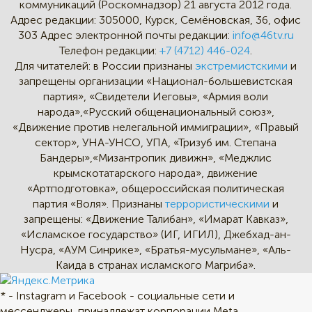
коммуникаций (Роскомнадзор) 21 августа 2012 года.
Адрес редакции:
305000, Курск, Семёновская, 36, офис
303
Адрес электронной почты редакции:
info@46tv.ru
Телефон редакции:
+7 (4712) 446-024
.
Для читателей: в России признаны
экстремистскими
и
запрещены организации «Национал-большевистская
партия», «Свидетели Иеговы», «Армия воли
народа»,«Русский общенациональный союз»,
«Движение против нелегальной иммиграции», «Правый
сектор», УНА-УНСО, УПА, «Тризуб им. Степана
Бандеры»,«Мизантропик дивижн», «Меджлис
крымскотатарского народа», движение
«Артподготовка», общероссийская политическая
партия «Воля». Признаны
террористическими
и
запрещены: «Движение Талибан», «Имарат Кавказ»,
«Исламское государство» (ИГ, ИГИЛ), Джебхад-ан-
Нусра, «АУМ Синрике», «Братья-мусульмане», «Аль-
Каида в странах исламского Магриба».
* - Instagram и Facebook - социальные сети и
мессенджеры, принадлежат корпорации Meta,