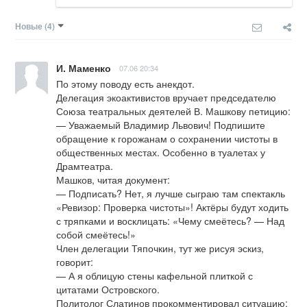
Новые
(4)
И. Маменко
07.06 20:34
По этому поводу есть анекдот.

Делегация экоактивистов вручает председателю 
Союза театральных деятелей В. Машкову петицию:

— Уважаемый Владимир Львович! Подпишите 
обращение к горожанам о сохранении чистоты в 
общественных местах. Особенно в туалетах у 
Драмтеатра.

Машков, читая документ:

— Подписать? Нет, я лучше сыграю там спектакль 
«Ревизор: Проверка чистоты»! Актёры будут ходить 
с тряпками и восклицать: «Чему смеётесь? — Над 
собой смеётесь!»

Член делегации Тяпочкин, тут же рисуя эскиз, 
говорит:

— А я облицую стены кафельной плиткой с 
цитатами Островского. 

Политолог Слатинов прокомментировал ситуацию:
