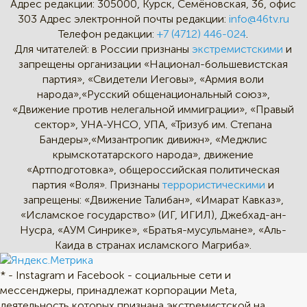
Адрес редакции:
305000, Курск, Семёновская, 36, офис
303
Адрес электронной почты редакции:
info@46tv.ru
Телефон редакции:
+7 (4712) 446-024
.
Для читателей: в России признаны
экстремистскими
и
запрещены организации «Национал-большевистская
партия», «Свидетели Иеговы», «Армия воли
народа»,«Русский общенациональный союз»,
«Движение против нелегальной иммиграции», «Правый
сектор», УНА-УНСО, УПА, «Тризуб им. Степана
Бандеры»,«Мизантропик дивижн», «Меджлис
крымскотатарского народа», движение
«Артподготовка», общероссийская политическая
партия «Воля». Признаны
террористическими
и
запрещены: «Движение Талибан», «Имарат Кавказ»,
«Исламское государство» (ИГ, ИГИЛ), Джебхад-ан-
Нусра, «АУМ Синрике», «Братья-мусульмане», «Аль-
Каида в странах исламского Магриба».
* - Instagram и Facebook - социальные сети и
мессенджеры, принадлежат корпорации Meta,
деятельность которых признана экстремистской на