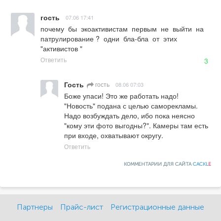
гость
07.06 17:41
почему  бы  экоактивистам  первым  не  выйти  на  
патрулирование ?  одни  бла-бла  от  этих   
"активистов "
Ответить
3
Гость
гость
08.06 07:03
Боже упаси! Это же работать надо! 
"Новость" подана с целью саморекламы. 
Надо возбуждать дело, ибо пока неясно 
"кому эти фото выгодны?". Камеры там есть 
при входе, охватывают округу.
Ответить
КОММЕНТАРИИ ДЛЯ САЙТА
CACKL
E
Партнеры
Прайс-лист
Регистрационные данные