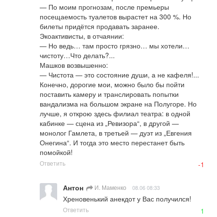
— По моим прогнозам, после премьеры 
посещаемость туалетов вырастет на 300 %. Но 
билеты придётся продавать заранее.

Экоактивисты, в отчаянии:

— Но ведь… там просто грязно… мы хотели… 
чистоту…Что делать?...

Машков возвышенно:

— Чистота — это состояние души, а не кафеля!... 
Конечно, дорогие мои, можно было бы пойти 
поставить камеру и транслировать попытки 
вандализма на большом экране на Полугоре. Но 
лучше, я открою здесь филиал театра: в одной 
кабинке — сцена из „Ревизора“, в другой — 
монолог Гамлета, в третьей — дуэт из „Евгения 
Онегина“. И тогда это место перестанет быть 
помойкой!
Ответить
-1
Антон
И. Маменко
08.06 08:33
Хреновенький анекдот у Вас получился!
Ответить
1