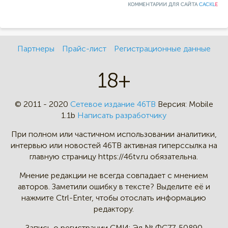
КОММЕНТАРИИ ДЛЯ САЙТА
CACKL
E
Партнеры
Прайс-лист
Регистрационные данные
18+
© 2011 - 2020
Сетевое издание 46ТВ
Версия:
Mobile
1.1b
Написать разработчику
При полном или частичном
использовании аналитики,
интервью
или новостей 46TB активная
гиперссылка на
главную страницу
https://46tv.ru обязательна.
Мнение редакции не всегда
совпадает с мнением
авторов.
Заметили ошибку в тексте?
Выделите её и
нажмите Ctrl-Enter,
чтобы отослать информацию
редактору.
Запись о регистрации СМИ:
Эл № ФС77-50890