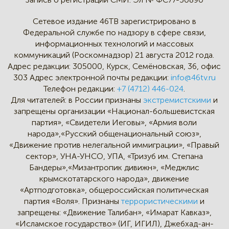
Сетевое издание 46ТВ зарегистрировано в
Федеральной службе по надзору в сфере связи,
информационных технологий и массовых
коммуникаций (Роскомнадзор) 21 августа 2012 года.
Адрес редакции:
305000, Курск, Семёновская, 36, офис
303
Адрес электронной почты редакции:
info@46tv.ru
Телефон редакции:
+7 (4712) 446-024
.
Для читателей: в России признаны
экстремистскими
и
запрещены организации «Национал-большевистская
партия», «Свидетели Иеговы», «Армия воли
народа»,«Русский общенациональный союз»,
«Движение против нелегальной иммиграции», «Правый
сектор», УНА-УНСО, УПА, «Тризуб им. Степана
Бандеры»,«Мизантропик дивижн», «Меджлис
крымскотатарского народа», движение
«Артподготовка», общероссийская политическая
партия «Воля». Признаны
террористическими
и
запрещены: «Движение Талибан», «Имарат Кавказ»,
«Исламское государство» (ИГ, ИГИЛ), Джебхад-ан-